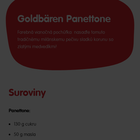
Goldbären Panettone
Farebná vianočná pochúťka: nasaďte tomuto
tradičnému milánskemu pečivu sladkú korunu so
zlatými medvedíkmi!
Suroviny
Panettone:
130 g cukru
50 g masla