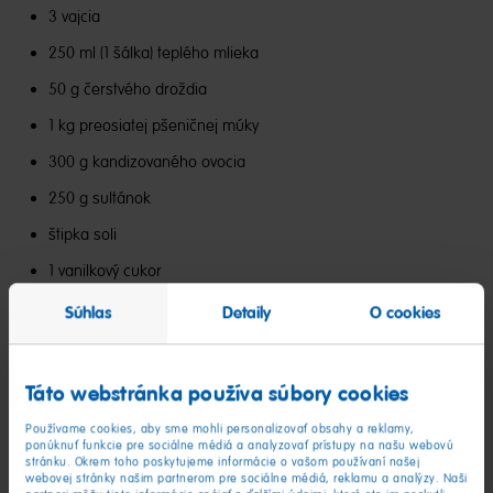
3 vajcia
250 ml (1 šálka) teplého mlieka
50 g čerstvého droždia
1 kg preosiatej pšeničnej múky
300 g kandizovaného ovocia
250 g sultánok
štipka soli
1 vanilkový cukor
citrónová kôra
Súhlas
Detaily
O cookies
2 balenia
medvedíkov HARIBO Gold
na ozdobu
Táto webstránka používa súbory cookies
Cukrová poleva:
Používame cookies, aby sme mohli personalizovať obsahy a reklamy,
ponúknuť funkcie pre sociálne médiá a analyzovať prístupy na našu webovú
stránku. Okrem toho poskytujeme informácie o vašom používaní našej
1/2 šálky práškového cukru
webovej stránky našim partnerom pre sociálne médiá, reklamu a analýzy. Naši