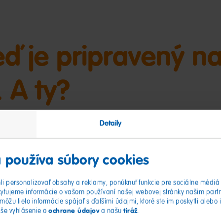
ď je pripravený n
 A ty?
Detaily
ez správnej dekorácie? Máme pre vás pár skvelých
o kúzelnú masku alebo ozdobnú girlandu – tieto DIY
 používa súbory cookies
ríšerám tú správnu náladu. Užite si strašnú zábavu
i personalizovať obsahy a reklamy, ponúknuť funkcie pre sociálne médiá 
ytujeme informácie o vašom používaní našej webovej stránky našim part
môžu tieto informácie spájať s ďalšími údajmi, ktoré ste im poskytli alebo 
ochrane údajov
tiráž
aše vyhlásenie o
a našu
.