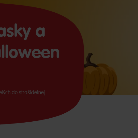
asky a
alloween
lých do strašidelnej