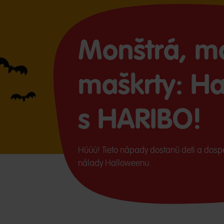
Monštrá, m
maškrty: H
s HARIBO!
Húúú! Tieto nápady dostanú deti a dospe
nálady Halloweenu.