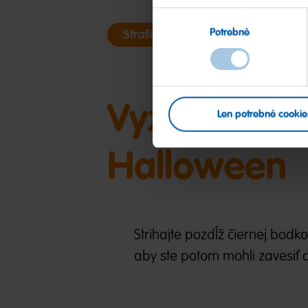
Výber
Potrebné
Strašidelná výzdoba
Omaľo
súhlasu
Vyzdobte si
Len potrebné cookie
Halloween
Strihajte pozdĺž čiernej bodk
aby ste potom mohli zavesiť