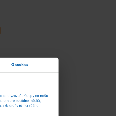
a
O cookies
 nápadov!
 prinesú
!
a analyzovať prístupy na našu
nerom pre sociálne médiá,
ich zbierať v rámci vášho