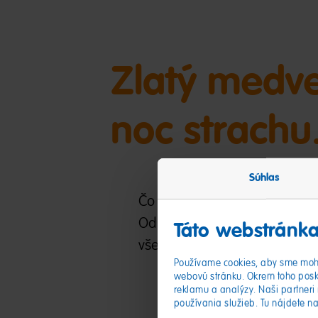
Zlatý medve
noc strachu.
Súhlas
Čo by to bol za Halloween b
Od topperov na koláčiky až p
Táto webstránka
všetkým malým aj dospelým p
Používame cookies, aby sme mohl
webovú stránku. Okrem toho posk
reklamu a analýzy. Naši partneri 
používania služieb. Tu nájdete n