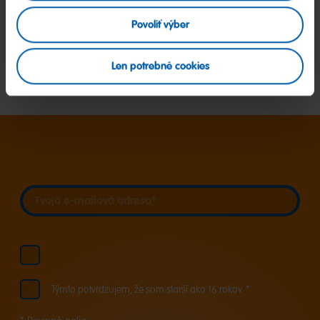
Povoliť výber
Len potrebné cookies
Zistiť viac
Tvoja e-mailová adresa
Tvoja e-mailová adresa
Týmto potvrdzujem, že som starší ako 16 rokov. *