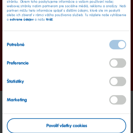
stránku. Okrem toho poskytujeme informácie o vašom používaní našej
webovej stránky našim partnerom pre sociálne médiá, reklamu a analýzy. Naši
partneri môžu tieto informácie spájať s ďalšími údajmi, ktoré ste im poskytli
1. Pripravte si
alebo ich zbierať v rámci vášho používania služieb. Tu nájdete naše vyhlásenie
ochrane údajov
tiráž
o
a našu
.
Zabaľte papierovú ruličku do farebného alebo do
baliaceho papiera. Konce nechajte na oboch
Výber
stranách prečnievať o 10 cm. Teraz jeden otvorený
Potrebné
koniec uzavrite saténovou stuhou - najlepšie s
súhlasu
dvojitým uzlom a mašľou.
Preferencie
Prejsť
Prejsť
Prejsť
Štatistiky
na
na
na
snímku
snímku
snímku
1
2
3
Marketing
Vyskúšajte ďalšie Haribo
nápady a recepty
Povoliť všetky cookies