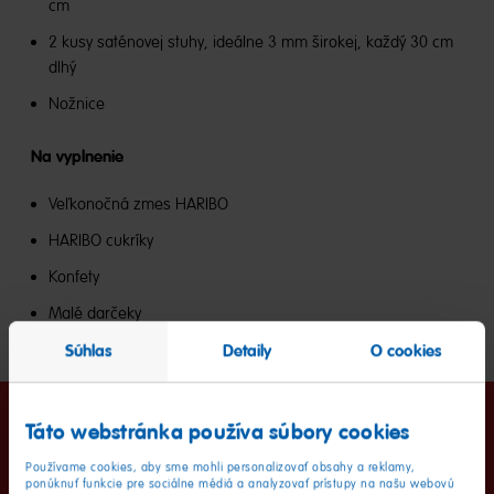
cm
2 kusy saténovej stuhy, ideálne 3 mm širokej, každý 30 cm
dlhý
Nožnice
Na vyplnenie
Veľkonočná zmes HARIBO
HARIBO cukríky
Konfety
Malé darčeky
Súhlas
Detaily
O cookies
Táto webstránka používa súbory cookies
Ako na to
Používame cookies, aby sme mohli personalizovať obsahy a reklamy,
ponúknuť funkcie pre sociálne médiá a analyzovať prístupy na našu webovú