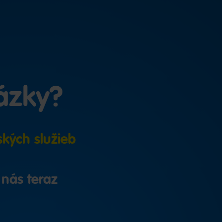
tázky?
ských služieb
 nás teraz