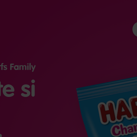
s Family
e si