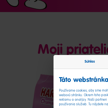
Moji priatel
Súhlas
Táto webstránka
Používame cookies, aby sme mohl
webovú stránku. Okrem toho posk
reklamu a analýzy. Naši partneri 
používania služieb. Tu nájdete n