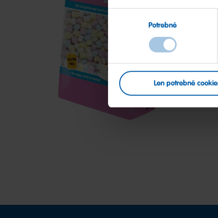
Výber
Potrebné
súhlasu
Chamallows
Minis
Len potrebné cookie