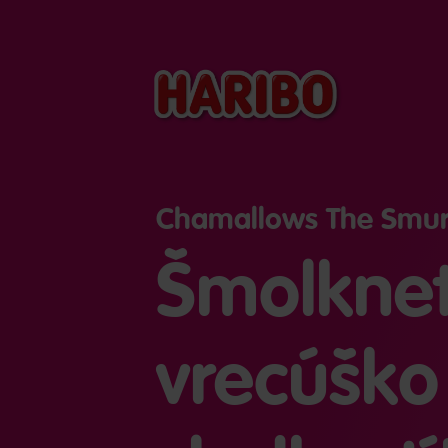
Chamallows The Smurf
Šmolknet
vrecúško