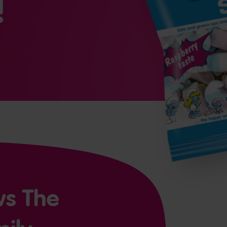
!
s The