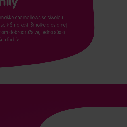
ily
 mäkké chamallows so skvelou
 sa k Šmolkovi, Šmolke a ostatnej
kom dobrodružstve, jedno sústo
h farbív.