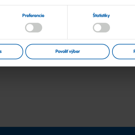
Preferencie
Štatistiky
s
Povoliť výber