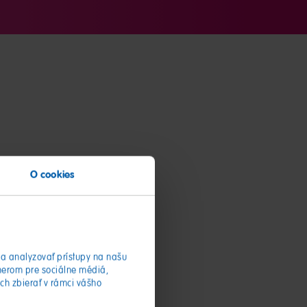
O cookies
a analyzovať prístupy na našu
nerom pre sociálne médiá,
ich zbierať v rámci vášho