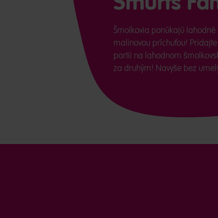
Smurfs Fam
Šmolkovia ponúkajú lahodné
malinovou príchuťou! Pridajte
partii na lahodnom šmolkovs
za druhým! Navyše bez umelýc