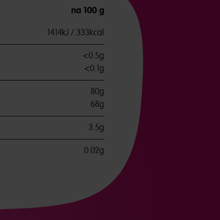
na 100 g
1414kJ / 333kcal
<0.5g
<0.1g
80g
68g
3.5g
0.02g