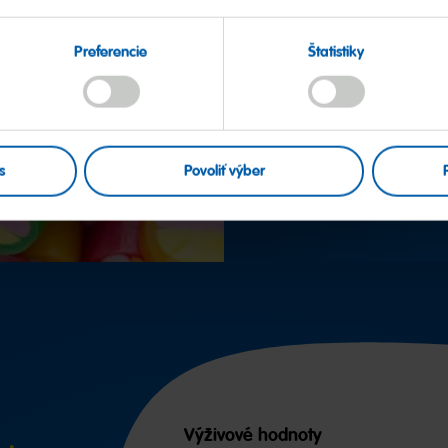
20
Preferencie
Štatistiky
... jsme privítali no
s
Povoliť výber
Výživové hodnoty