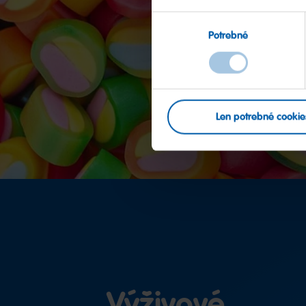
Výber
Potrebné
súhlasu
Len potrebné cookie
Výživové