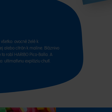
 všetko: ovocné želé k
j alebo citrón k maline. Bláznivo
 to robí HARIBO Pico-Balla. A
: ultimatívnu explóziu chutí.