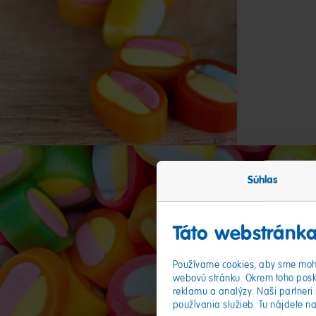
Súhlas
Táto webstránka
Používame cookies, aby sme mohl
webovú stránku. Okrem toho posk
reklamu a analýzy. Naši partneri 
používania služieb. Tu nájdete n