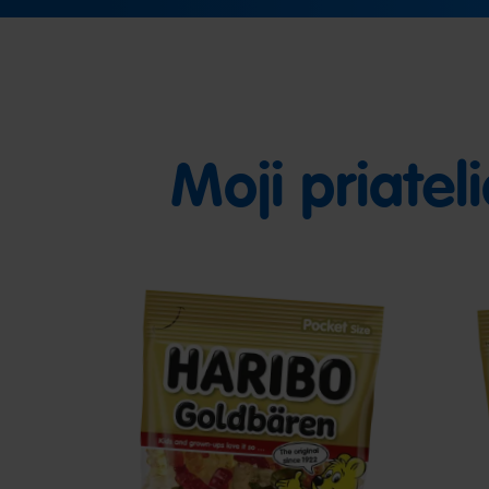
Moji priatel
Goldbären
S