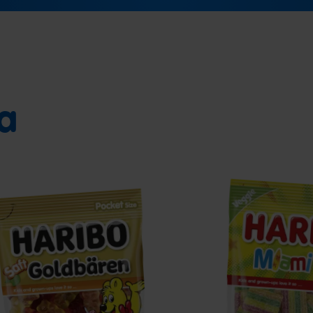
ia
aft
Miami