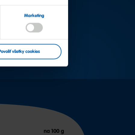
06
Marketing
vinku Pico-Balla
Povoliť všetky cookies
na 100 g