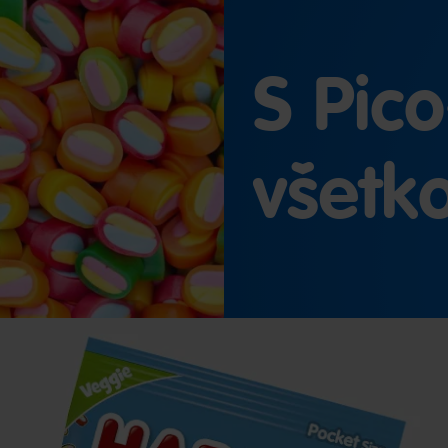
S Pico
všetko