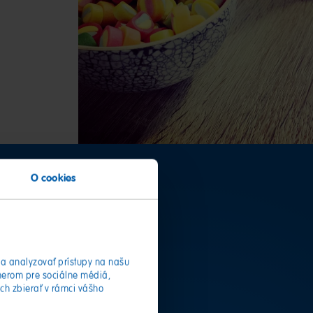
O cookies
roku
a analyzovať prístupy na našu
nerom pre sociálne médiá,
ich zbierať v rámci vášho