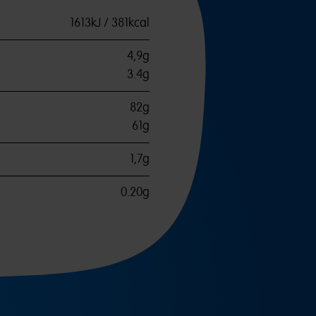
1613kJ / 381kcal
4,9g
3.4g
82g
61g
1,7g
0.20g