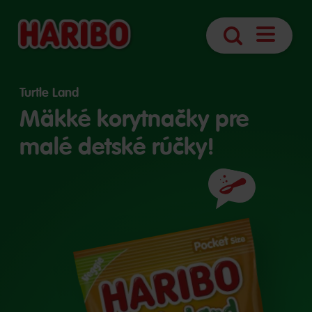
Otvoriť
Hľadanie
navigáciu
Turtle Land
Mäkké korytnačky pre
malé detské rúčky!
Prísady