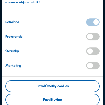
ochrane údajov
tiráž
o
a našu
.
Výber
Potrebné
súhlasu
Preferencie
Štatistiky
Marketing
Povoliť všetky cookies
Ďalšie otázky?
Povoliť výber