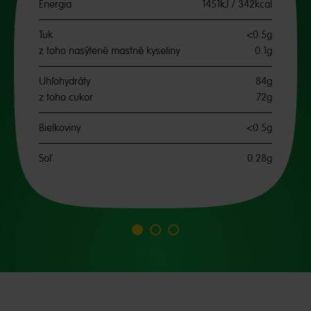
Energia
1451kJ / 342kcal
Tuk
<0.5g
z toho nasýtené mastné kyseliny
0.1g
Uhľohydráty
84g
z toho cukor
72g
Bielkoviny
<0.5g
Soľ
0.28g
Prejsť
Prejsť
Prejsť
na
na
na
snímku
snímku
snímku
1
2
3