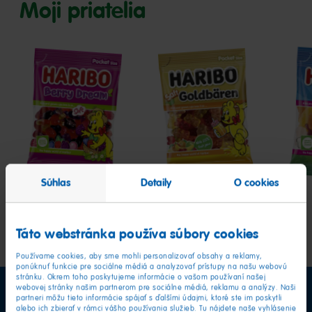
Moji priatelia
Berry
Saft
Tropi
Dream
Goldbären
Súhlas
Detaily
O cookies
Táto webstránka používa súbory cookies
Používame cookies, aby sme mohli personalizovať obsahy a reklamy,
ponúknuť funkcie pre sociálne médiá a analyzovať prístupy na našu webovú
stránku. Okrem toho poskytujeme informácie o vašom používaní našej
webovej stránky našim partnerom pre sociálne médiá, reklamu a analýzy. Naši
partneri môžu tieto informácie spájať s ďalšími údajmi, ktoré ste im poskytli
alebo ich zbierať v rámci vášho používania služieb. Tu nájdete naše vyhlásenie