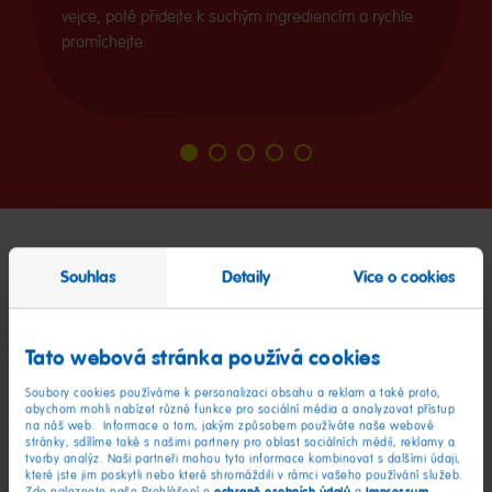
vejce, poté přidejte k suchým ingrediencím a rychle
promíchejte.
Jdi
Jdi
Jdi
Jdi
Jdi
na
na
na
na
na
snímek
snímek
snímek
snímek
snímek
1
2
3
4
5
Zábava při pečení v
Souhlas
Detaily
Více o cookies
obrazech
Tato webová stránka používá cookies
Soubory cookies používáme k personalizaci obsahu a reklam a také proto,
abychom mohli nabízet různé funkce pro sociální média a analyzovat přístup
na náš web. Informace o tom, jakým způsobem používáte naše webové
stránky, sdílíme také s našimi partnery pro oblast sociálních médií, reklamy a
tvorby analýz. Naši partneři mohou tyto informace kombinovat s dalšími údaji,
které jste jim poskytli nebo které shromáždili v rámci vašeho používání služeb.
ochraně osobních údajů
Impressum