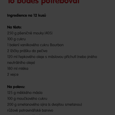
To budeš potřebovat
Ingredience na 12 kusů
Na těsto:
250 g pšeničné mouky (405)
100 g cukru
1 balení vanilkového cukru Bourbon
2 lžičky prášku do pečiva
120 ml řepkového oleje s máslovou příchutí (nebo jiného
neutrálního oleje)
180 ml mléka
2 vejce
Na polevu:
125 g měkkého másla
100 g moučkového cukru
200 g smetanového sýra (s dvojitou smetanou)
růžové potravinářské barvivo