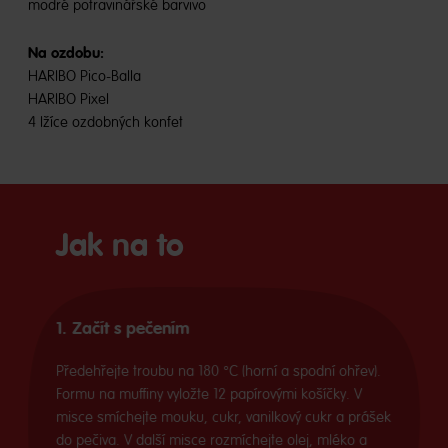
modré potravinářské barvivo
Na ozdobu:
HARIBO Pico-Balla
HARIBO Pixel
4 lžíce ozdobných konfet
Jak na to
1. Začít s pečením
Předehřejte troubu na 180 °C (horní a spodní ohřev).
Formu na muffiny vyložte 12 papírovými košíčky. V
misce smíchejte mouku, cukr, vanilkový cukr a prášek
do pečiva. V další misce rozmíchejte olej, mléko a