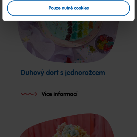
Pouze nutné cookies
Duhový dort s jednorožcem
Více informací