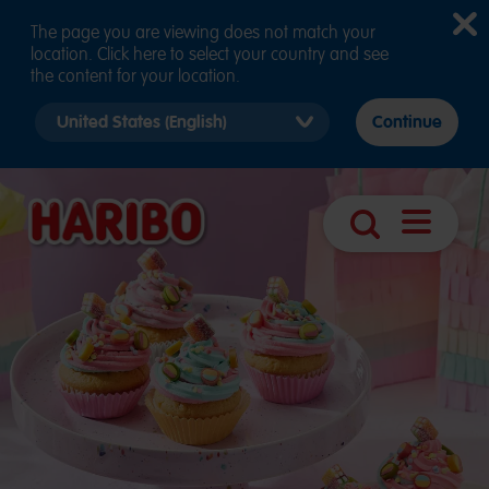
The page you are viewing does not match your
location. Click here to select your country and see
the content for your location.
Select
Continue
country
version
Otevřít
Vyhledávání
navigaci