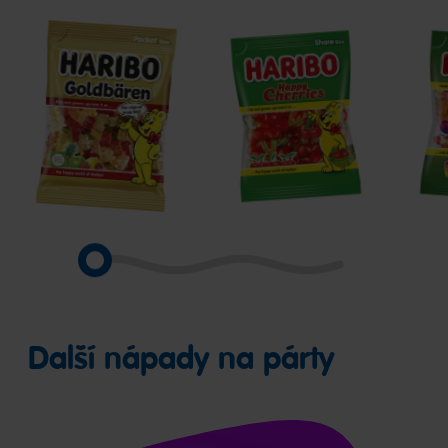
Goldbären
Happy
Phan
Cherries
Další nápady na párty