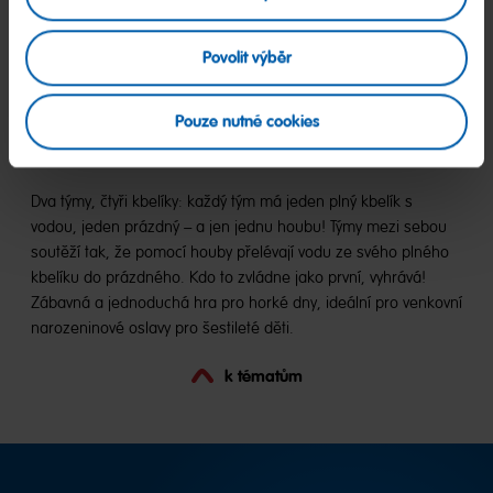
🎈 Kategorie: Týmová práce, Voda
Povolit výběr
👧 Věk: 6–7 let
Pouze nutné cookies
⏱️ Délka trvání: 15 minut
Dva týmy, čtyři kbelíky: každý tým má jeden plný kbelík s
vodou, jeden prázdný – a jen jednu houbu! Týmy mezi sebou
soutěží tak, že pomocí houby přelévají vodu ze svého plného
kbelíku do prázdného. Kdo to zvládne jako první, vyhrává!
Zábavná a jednoduchá hra pro horké dny, ideální pro venkovní
narozeninové oslavy pro šestileté děti.
k tématům