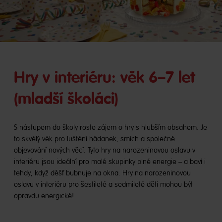
Hry v interiéru: věk 6–7 let
(mladší školáci)
S nástupem do školy roste zájem o hry s hlubším obsahem. Je
to skvělý věk pro luštění hádanek, smích a společné
objevování nových věcí. Tyto hry na narozeninovou oslavu v
interiéru jsou ideální pro malé skupinky plné energie – a baví i
tehdy, když déšť bubnuje na okna. Hry na narozeninovou
oslavu v interiéru pro šestileté a sedmileté děti mohou být
opravdu energické!