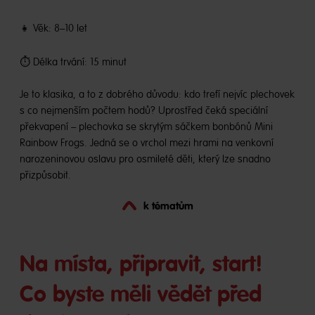
👧 Věk: 8–10 let
⏱️ Délka trvání: 15 minut
Je to klasika, a to z dobrého důvodu: kdo trefí nejvíc plechovek
s co nejmenším počtem hodů? Uprostřed čeká speciální
překvapení – plechovka se skrytým sáčkem bonbónů Mini
Rainbow Frogs. Jedná se o vrchol mezi hrami na venkovní
narozeninovou oslavu pro osmileté děti, který lze snadno
přizpůsobit.
k tématům
Na místa, připravit, start!
Co byste měli vědět před