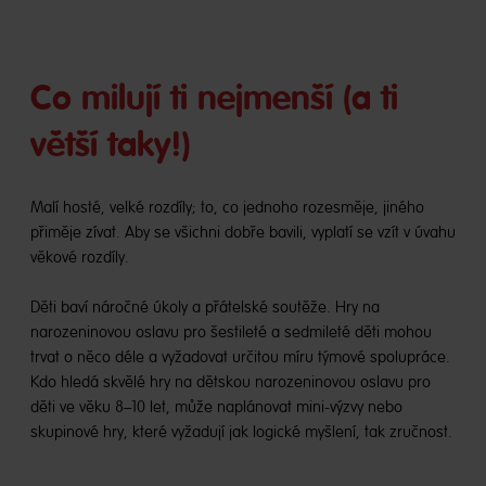
Co milují ti nejmenší (a ti
větší taky!)
Malí hosté, velké rozdíly; to, co jednoho rozesměje, jiného
přiměje zívat. Aby se všichni dobře bavili, vyplatí se vzít v úvahu
věkové rozdíly.
Děti baví náročné úkoly a přátelské soutěže. Hry na
narozeninovou oslavu pro šestileté a sedmileté děti mohou
trvat o něco déle a vyžadovat určitou míru týmové spolupráce.
Kdo hledá skvělé hry na dětskou narozeninovou oslavu pro
děti ve věku 8–10 let, může naplánovat mini-výzvy nebo
skupinové hry, které vyžadují jak logické myšlení, tak zručnost.