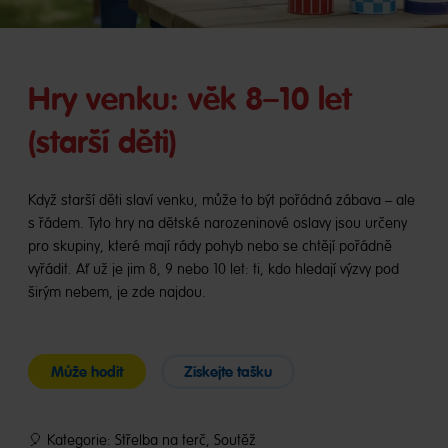
Hry venku: věk 8–10 let
(starší děti)
Když starší děti slaví venku, může to být pořádná zábava – ale
s řádem. Tyto hry na dětské narozeninové oslavy jsou určeny
pro skupiny, které mají rády pohyb nebo se chtějí pořádně
vyřádit. Ať už je jim 8, 9 nebo 10 let: ti, kdo hledají výzvy pod
širým nebem, je zde najdou.
Může hodit
Získejte tašku
🎈 Kategorie: Střelba na terč, Soutěž