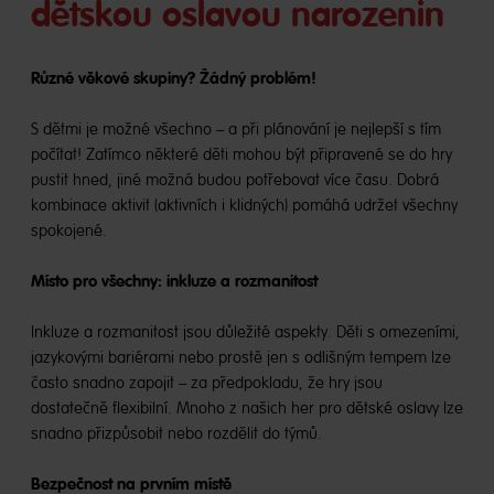
dětskou oslavou narozenin
Různé věkové skupiny? Žádný problém!
S dětmi je možné všechno – a při plánování je nejlepší s tím
počítat! Zatímco některé děti mohou být připravené se do hry
pustit hned, jiné možná budou potřebovat více času. Dobrá
kombinace aktivit (aktivních i klidných) pomáhá udržet všechny
spokojené.
Místo pro všechny: inkluze a rozmanitost
Inkluze a rozmanitost jsou důležité aspekty. Děti s omezeními,
jazykovými bariérami nebo prostě jen s odlišným tempem lze
často snadno zapojit – za předpokladu, že hry jsou
dostatečně flexibilní. Mnoho z našich her pro dětské oslavy lze
snadno přizpůsobit nebo rozdělit do týmů.
Bezpečnost na prvním místě