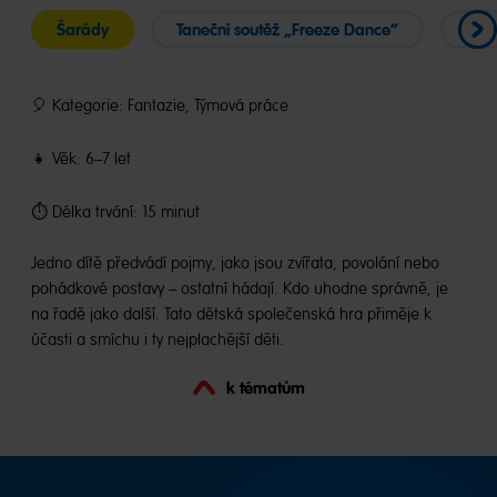
Šarády
Taneční soutěž „Freeze Dance“
Zvu
🎈 Kategorie: Fantazie, Týmová práce
👧 Věk: 6–7 let
⏱️ Délka trvání: 15 minut
Jedno dítě předvádí pojmy, jako jsou zvířata, povolání nebo
pohádkové postavy – ostatní hádají. Kdo uhodne správně, je
na řadě jako další. Tato dětská společenská hra přiměje k
účasti a smíchu i ty nejplachější děti.
k tématům