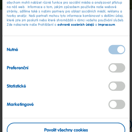
abychom mohli nabízet různé funkce pro sociální média a analyzovat přístup
na náš web. Informace o tom, jakým způsobem používáte naše webové
stránky, sdílíme také s našimi partnery pro oblast sociálních médií, reklamy a
tvorby analýz. Naši partneři mohou tyto informace kombinovat s dalšími údaji,
které jste jim poskytli nebo které shromáždili v rámci vašeho používání služeb.
ochraně osobních údajů
Impressum
Zde naleznete naše Prohlášení o
a
.
Hry venku: věk 6–7 let
(menší děti)
Výběr
Nutné
souhlasu
Běhání, házení, nošení, hledání – příroda nabízí prostor pro
všechno, co je pro vnitřní prostory příliš divoké nebo
Preferenční
nepořádné. Tyto venkovní hry na narozeninovou oslavu pro
děti ve věku 6–7 let přinášejí spoustu pohybu a smíchu. Ať už
Statistické
na zahradě nebo na hřišti, tyto venkovní hry promění každý
trávník v závodní dráhu a každou přestávku v malé
dobrodružství.
Marketingové
Štafetový závod s houbami
Barevná honba za pok
Povolit všechny cookies