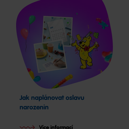
Jak naplánovat oslavu
narozenin
Více informací