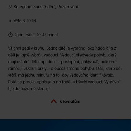
🎈 Kategorie: Soustředění, Pozorování
👧 Věk: 8–10 let
⏱️ Doba trvání: 10–15 minut
Všichni sedí v kruhu. Jedno dítě je vybráno jako hádající a z
dětí je tajně vybrán vedoucí. Vedoucí předvede pohyb, který
mají ostatní děti napodobit – poklepání, přikývnutí, pokrčení
ramen, lusknutí prsty – a občas změnu pohybu. Dítě, které se
vrátí, má jednu minutu na to, aby vedoucího identifikovalo.
Poté se proces opakuje a na řadě je bývalý vedoucí. Vyhrávají
ti, kdo pozorně sledují!
k tématům