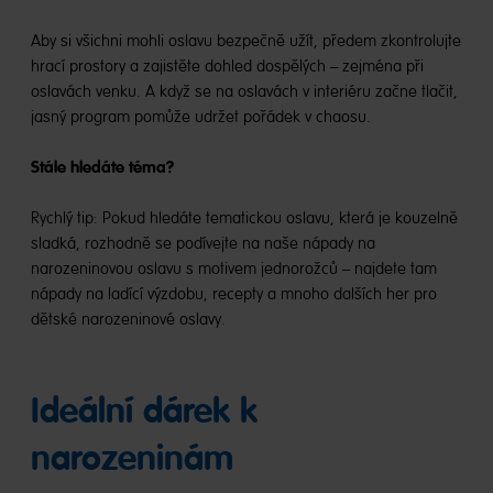
Aby si všichni mohli oslavu bezpečně užít, předem zkontrolujte
hrací prostory a zajistěte dohled dospělých – zejména při
oslavách venku. A když se na oslavách v interiéru začne tlačit,
jasný program pomůže udržet pořádek v chaosu.
Stále hledáte téma?
Rychlý tip: Pokud hledáte tematickou oslavu, která je kouzelně
sladká, rozhodně se podívejte na naše nápady na
narozeninovou oslavu s motivem jednorožců – najdete tam
nápady na ladící výzdobu, recepty a mnoho dalších her pro
dětské narozeninové oslavy.
Ideální dárek k
narozeninám