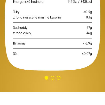
Energetická hodnota
1459kJ / 343kcal
Tuky
<0.5g
z toho nasycené mastné kyseliny
0.1g
Sacharidy
77g
z toho cukry
46g
Bílkoviny
<6.9g
Sůl
<0.07g
Jdi
Jdi
Jdi
na
na
na
snímek
snímek
snímek
1
2
3