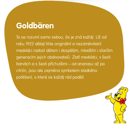
Goldbären
To se rozumí samo sebou, že je zná každý. Už od
roku 1922 dělají tihle originální a nezaměnitelní
medvídci radost dětem i dospělým, mladším i starším
generacím jejich obdivovatelů. Zlatí medvídci, v šesti
barvách a s šesti příchutěmi – od ananasu až po
citrón, jsou ale zejména symbolem sladkého
potěšení, o které se každý rád podělí.