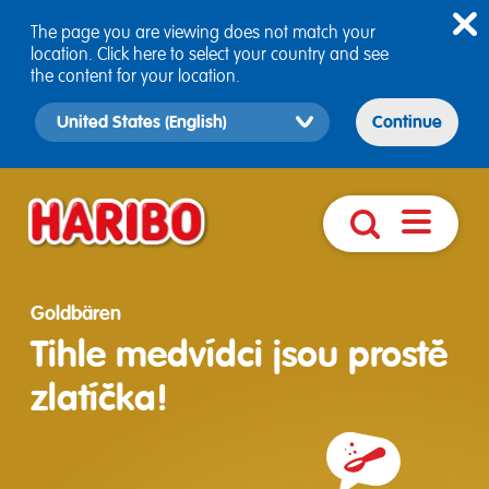
The page you are viewing does not match your
location. Click here to select your country and see
the content for your location.
Select
Continue
country
version
Otevřít
Vyhledávání
navigaci
Goldbären
Tihle medvídci jsou prostě
zlatíčka!
Složení