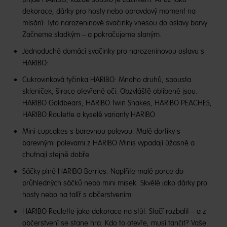
dekorace, dárky pro hosty nebo opravdový moment na
mlsání: Tyto narozeninové svačinky vnesou do oslavy barvy.
Začneme sladkým – a pokračujeme slaným.
Jednoduché domácí svačinky pro narozeninovou oslavu s
HARIBO:
Cukrovinková tyčinka HARIBO: Mnoho druhů, spousta
skleniček, široce otevřené oči. Obzvláště oblíbené jsou:
HARIBO Goldbears, HARIBO Twin Snakes, HARIBO PEACHES,
HARIBO Roulette a kyselé varianty HARIBO
Mini cupcakes s barevnou polevou: Malé dortíky s
barevnými polevami z HARIBO Minis vypadají úžasně a
chutnají stejně dobře
Sáčky plné HARIBO Berries: Naplňte malé porce do
průhledných sáčků nebo mini misek. Skvělé jako dárky pro
hosty nebo na talíř s občerstvením
HARIBO Roulette jako dekorace na stůl: Stačí rozbalit – a z
občerstvení se stane hra. Kdo to otevře, musí tančit? Vaše