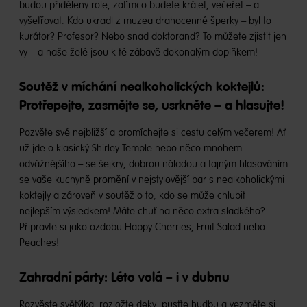
budou přiděleny role, zatímco budete krájet, večeřet – a
vyšetřovat. Kdo ukradl z muzea drahocenné šperky – byl to
kurátor? Profesor? Nebo snad doktorand? To můžete zjistit jen
vy – a naše želé jsou k té zábavě dokonalým doplňkem!
Soutěž v míchání nealkoholických koktejlů:
Protřepejte, zasmějte se, usrkněte – a hlasujte!
Pozvěte své nejbližší a promíchejte si cestu celým večerem! Ať
už jde o klasický Shirley Temple nebo něco mnohem
odvážnějšího – se šejkry, dobrou náladou a tajným hlasováním
se vaše kuchyně promění v nejstylovější bar s nealkoholickými
koktejly a zároveň v soutěž o to, kdo se může chlubit
nejlepším výsledkem! Máte chuť na něco extra sladkého?
Připravte si jako ozdobu Happy Cherries, Fruit Salad nebo
Peaches!
Zahradní párty: Léto volá – i v dubnu
Rozvěste světýlka, rozložte deky, pusťte hudbu a vezměte si