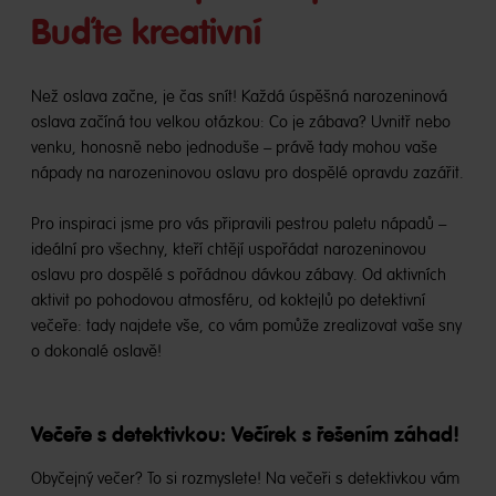
Buďte kreativní
Než oslava začne, je čas snít! Každá úspěšná narozeninová
oslava začíná tou velkou otázkou: Co je zábava? Uvnitř nebo
venku, honosně nebo jednoduše – právě tady mohou vaše
nápady na narozeninovou oslavu pro dospělé opravdu zazářit.
Pro inspiraci jsme pro vás připravili pestrou paletu nápadů –
ideální pro všechny, kteří chtějí uspořádat narozeninovou
oslavu pro dospělé s pořádnou dávkou zábavy. Od aktivních
aktivit po pohodovou atmosféru, od koktejlů po detektivní
večeře: tady najdete vše, co vám pomůže zrealizovat vaše sny
o dokonalé oslavě!
Večeře s detektivkou: Večírek s řešením záhad!
Obyčejný večer? To si rozmyslete! Na večeři s detektivkou vám