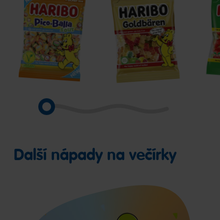
Pico-
Goldbären
Hap
Balla
Cher
Sour
Další nápady na večírky