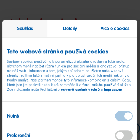
Jak krok za krokem
Souhlas
Detaily
Více o cookies
naplánovat narozeninovou
oslavu
Tato webová stránka používá cookies
Soubory cookies používáme k personalizaci obsahu a reklam a také proto,
abychom mohli nabízet různé funkce pro sociální média a analyzovat přístup
Nápad je na světě – teď z něj uděláme opravdovou oslavu!
na náš web. Informace o tom, jakým způsobem používáte naše webové
Abychom z hesla „pojďme zase pařit“ vytvořili den plný
stránky, sdílíme také s našimi partnery pro oblast sociálních médií, reklamy a
tvorby analýz. Naši partneři mohou tyto informace kombinovat s dalšími údaji,
nezapomenutelných okamžiků, poradíme vám, kdy co
které jste jim poskytli nebo které shromáždili v rámci vašeho používání služeb.
připravit. Budete tak mít dost času se na oslavu těšit – a
ochraně osobních údajů
Impressum
Zde naleznete naše Prohlášení o
a
.
plánování vaší narozeninové oslavy bude stejně pohodové
jako nezapomenutelné.
Výběr
Nutné
souhlasu
2 až 3 měsíce dopředu
Za 1 měsíc
o 1 týde
Preferenční