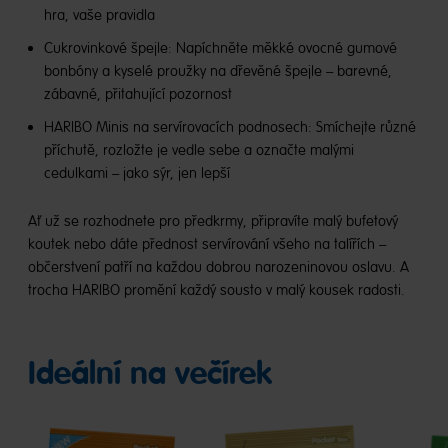
hra, vaše pravidla
Cukrovinkové špejle: Napíchněte měkké ovocné gumové
bonbóny a kyselé proužky na dřevěné špejle – barevné,
zábavné, přitahující pozornost
HARIBO Minis na servírovacích podnosech: Smíchejte různé
příchutě, rozložte je vedle sebe a označte malými
cedulkami – jako sýr, jen lepší
Ať už se rozhodnete pro předkrmy, připravíte malý bufetový
koutek nebo dáte přednost servírování všeho na talířích –
občerstvení patří na každou dobrou narozeninovou oslavu. A
trocha HARIBO promění každý sousto v malý kousek radosti.
Ideální na večírek