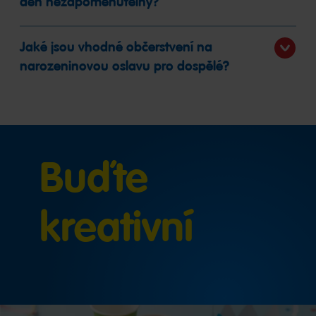
den nezapomenutelný?
Jaké jsou vhodné občerstvení na
narozeninovou oslavu pro dospělé?
Buďte
kreativní