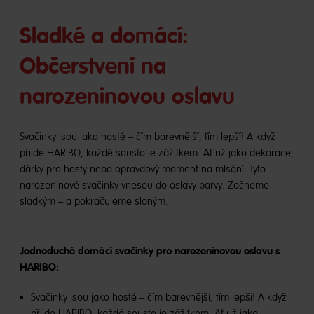
Sladké a domácí:
Občerstvení na
narozeninovou oslavu
Svačinky jsou jako hosté – čím barevnější, tím lepší! A když
přijde HARIBO, každé sousto je zážitkem. Ať už jako dekorace,
dárky pro hosty nebo opravdový moment na mlsání: Tyto
narozeninové svačinky vnesou do oslavy barvy. Začneme
sladkým – a pokračujeme slaným.
Jednoduché domácí svačinky pro narozeninovou oslavu s
HARIBO:
Svačinky jsou jako hosté – čím barevnější, tím lepší! A když
přijde HARIBO, každé sousto je zážitkem. Ať už jako