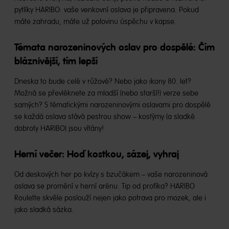
pytlíky HARIBO: vaše venkovní oslava je připravena. Pokud
máte zahradu, máte už polovinu úspěchu v kapse.
Témata narozeninových oslav pro dospělé: Čím
bláznivější, tím lepší
Dneska to bude celé v růžové? Nebo jako ikony 80. let?
Možná se převléknete za mladší (nebo starší!) verze sebe
samých? S tématickými narozeninovými oslavami pro dospělé
se každá oslava stává pestrou show – kostýmy (a sladké
dobroty HARIBO) jsou vítány!
Herní večer: Hoď kostkou, sázej, vyhraj
Od deskových her po kvízy s bzučákem – vaše narozeninová
oslava se promění v herní arénu. Tip od profíka? HARIBO
Roulette skvěle poslouží nejen jako potrava pro mozek, ale i
jako sladká sázka.