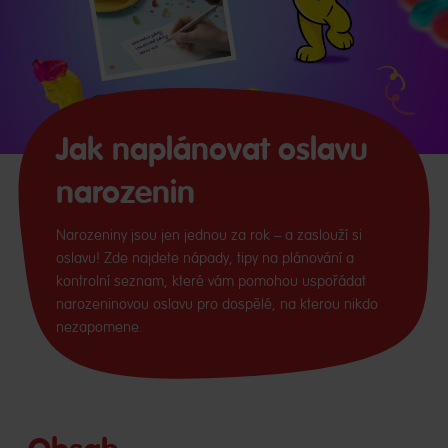
Jak naplánovat oslavu
narozenin
Narozeniny jsou jen jednou za rok – a zaslouží si
oslavu! Zde najdete nápady, tipy na plánování a
kontrolní seznam, které vám pomohou uspořádat
narozeninovou oslavu pro dospělé, na kterou nikdo
nezapomene.