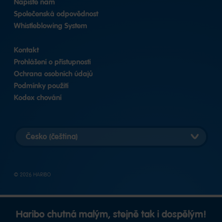
Napište nám
Společenská odpovědnost
Whistleblowing System
Kontakt
Prohlášení o přístupnosti
Ochrana osobních údajů
Podmínky použití
Kodex chování
Vybrat
zemi
© 2026 HARIBO
Haribo chutná malým, stejně tak i dospělým!