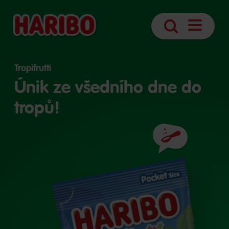
Otevřít
Vyhledávání
navigaci
Tropifrutti
Únik ze všedního dne do
tropů!
Složení