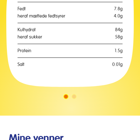
Fedt
7.8g
heraf mættede fedtsyrer
4.0g
Kulhydrat
84g
heraf sukker
58g
Protein
1.5g
Salt
0.01g
Gå
Gå
til
til
slide
slide
1
2
Mine venner