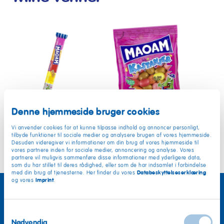
MAOAM
MAOAM
MA
Bloxx
Kastanjer
Pinb
Denne hjemmeside bruger cookies
Vi anvender cookies for at kunne tilpasse indhold og annoncer personligt,
tilbyde funktioner til sociale medier og analysere brugen af vores hjemmeside.
Desuden videregiver vi informationer om din brug af vores hjemmeside til
vores partnere inden for sociale medier, annoncering og analyse. Vores
partnere vil muligvis sammenføre disse informationer med yderligere data,
som du har stillet til deres rådighed, eller som de har indsamlet i forbindelse
Databeskyttelseserklæring
med din brug af tjenesterne. Her finder du vores
Imprint
og vores
.
Samtykkevalg
Nødvendig