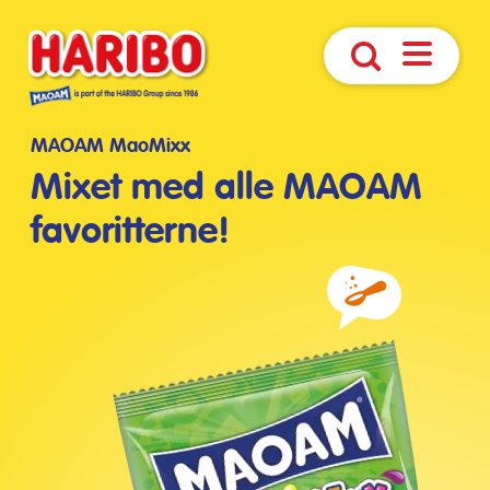
Åbn
Søg
navigatio
MAOAM MaoMixx
Mixet med alle MAOAM
favoritterne!
Ingredienser