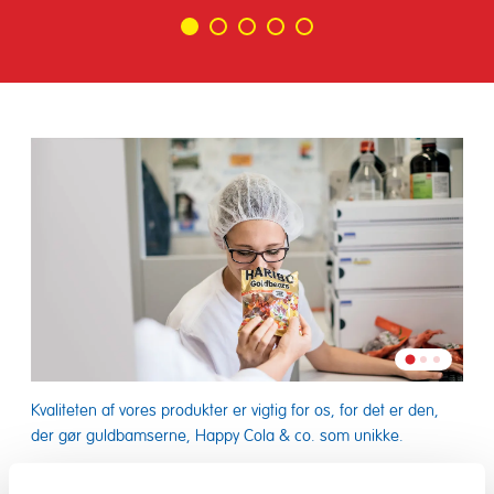
Gå
Gå
Gå
Gå
Gå
til
til
til
til
til
slide
slide
slide
slide
slide
1
2
3
4
5
Gå
Gå
Gå
til
til
til
slide
slide
Kvaliteten af vores produkter er vigtig for os, for det er den,
Vore
slide
2
3
der gør guldbamserne, Happy Cola & co. som unikke.
rege
1