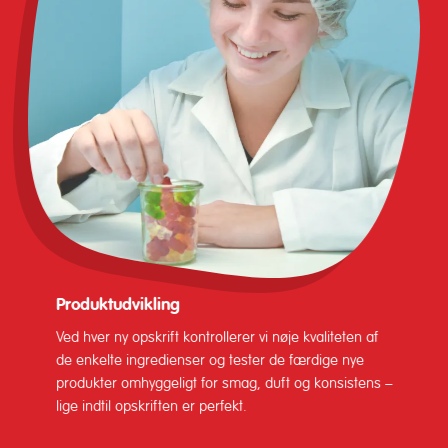
Produktudvikling
Ved hver ny opskrift kontrollerer vi nøje kvaliteten af
de enkelte ingredienser og tester de færdige nye
produkter omhyggeligt for smag, duft og konsistens –
lige indtil opskriften er perfekt.