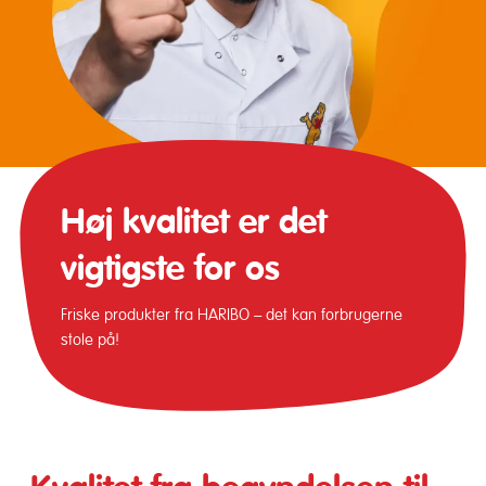
Høj kvalitet er det
vigtigste for os
Friske produkter fra HARIBO – det kan forbrugerne
stole på!