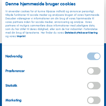
Denne hjemmeside bruger cookies
Smiley Rapporter
Vi anvender cookies for at kunne tilpasse indhold og annoncer personligt,
tilbyde funktioner til sociale medier og analysere brugen af vores hjemmeside.
Desuden videregiver vi informationer om din brug af vores hjemmeside til
Kontrol Rapport HARIBO Lakrids A/S
vores partnere inden for sociale medier, annoncering og analyse. Vores
partnere vil muligvis sammenføre disse informationer med yderligere data,
Kontrol Rapport HARIBO Lakrids A/S Produktion
som du har stillet til deres rådighed, eller som de har indsamlet i forbindelse
Databeskyttelseserklæring
med din brug af tjenesterne. Her finder du vores
Imprint
og vores
.
Samtykkevalg
Nødvendig
Præferencer
Statistik
Marketing