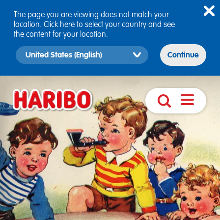
The page you are viewing does not match your
location. Click here to select your country and see
the content for your location.
Select
Continue
country
version
Åbn
Søg
navigatio