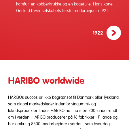
komfur, en kobberkrukke og en kagerulle. Hans kone
Gertrud bliver selskabets første medarbejder i 1921.
1922
HARIBO worldwide
HARIBOs succes er ikke begrænset til Danmark eller Tyskland:
som global markedsleder indenfor vingummi- og
lakridsprodukter findes HARIBO nu i næsten 200 lande rundt
om i verden. HARIBO producerer på 16 fabrikker i 11 lande og
har omkring 8500 medarbejdere i verden, som hver dag