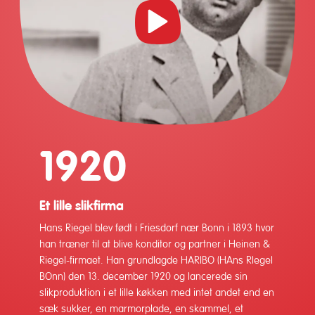
Start
video
1920
Et lille slikfirma
Hans Riegel blev født i Friesdorf nær Bonn i 1893 hvor
han træner til at blive konditor og partner i Heinen &
Riegel-firmaet. Han grundlagde HARIBO (HAns RIegel
BOnn) den 13. december 1920 og lancerede sin
slikproduktion i et lille køkken med intet andet end en
sæk sukker, en marmorplade, en skammel, et