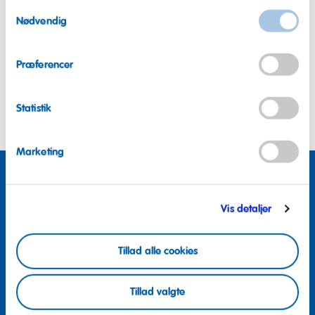
Samtykkevalg
Nødvendig
Præferencer
Alle HARIBO-filialer med og uden egne produktionsanlæg, der
leverer HARIBO til mere end 120 lande i verden.
Statistik
Marketing
Vis detaljer
Tillad alle cookies
Tillad valgte