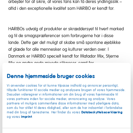
arbejder for at sikre, at vores fans kan få deres yndlingsslik –
altid i den exceptionelle kvalitet som HARIBO er kendt for.
HARIBOs udvalg af produkter er skræddersyet til hvert marked
og til de smagspræferencer som forbrugerne har i disse
lande. Dette gør det muligt at skabe små spontane øjeblikke
af glæde for alle mennesker og kulturer verden over. I
Danmark er HARIBO specielt kendt for Matador Mix, Stjerne
Mix og andre gode mixede slikposer, samt for
vingummibamser, og ikke mindst de gode og klassiske
Denne hjemmeside bruger cookies
lakridsprodukter, som mange danskere elsker.
Vi anvender cookies for at kunne tilpasse indhold og annoncer personligt,
tilbyde funktioner til sociale medier og analysere brugen af vores hjemmeside.
Desuden videregiver vi informationer om din brug af vores hjemmeside til
vores partnere inden for sociale medier, annoncering og analyse. Vores
partnere vil muligvis sammenføre disse informationer med yderligere data,
som du har stillet til deres rådighed, eller som de har indsamlet i forbindelse
Databeskyttelseserklæring
med din brug af tjenesterne. Her finder du vores
Imprint
og vores
.