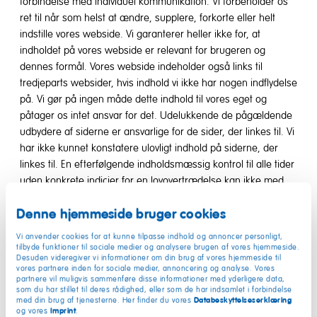
forbindelse med individuel kommunikation. Vi forbeholder os
ret til når som helst at ændre, supplere, forkorte eller helt
indstille vores webside. Vi garanterer heller ikke for, at
indholdet på vores webside er relevant for brugeren og
dennes formål. Vores webside indeholder også links til
tredjeparts websider, hvis indhold vi ikke har nogen indflydelse
på. Vi gør på ingen måde dette indhold til vores eget og
påtager os intet ansvar for det. Udelukkende de pågældende
udbydere af siderne er ansvarlige for de sider, der linkes til. Vi
har ikke kunnet konstatere ulovligt indhold på siderne, der
linkes til. En efterfølgende indholdsmæssig kontrol til alle tider
uden konkrete indicier for en lovovertrædelse kan ikke med
rimelighed forlanges. Vi beder dig orientere os omgående,
Denne hjemmeside bruger cookies
hvis du via vores links kommer til sider med indhold, der virker
betænkeligt. Så snart vi bliver bekendt med lovovertrædelser i
Vi anvender cookies for at kunne tilpasse indhold og annoncer personligt,
indholdet på siderne, der linkes til, vil vi fjerne sådanne links.
tilbyde funktioner til sociale medier og analysere brugen af vores hjemmeside.
Desuden videregiver vi informationer om din brug af vores hjemmeside til
Denne erklæring gælder for alle links, der er integreret på
vores partnere inden for sociale medier, annoncering og analyse. Vores
vores sider.
partnere vil muligvis sammenføre disse informationer med yderligere data,
som du har stillet til deres rådighed, eller som de har indsamlet i forbindelse
Databeskyttelseserklæring
med din brug af tjenesterne. Her finder du vores
§ 2 Tekniske henvisninger
Imprint
og vores
.