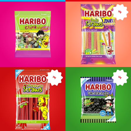
Ny
Ny
Ny