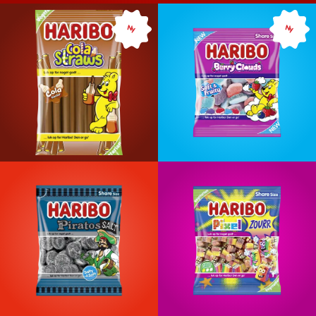
Ny
Ny