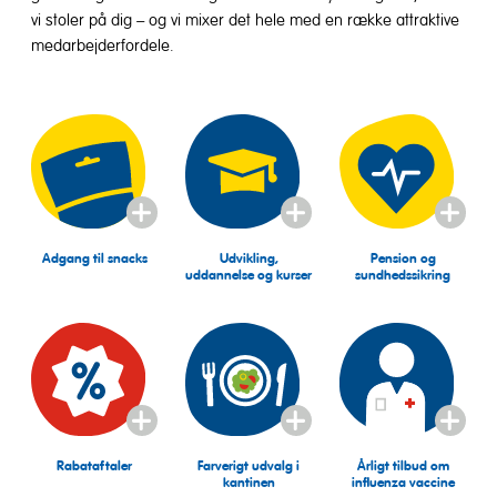
vi stoler på dig – og vi mixer det hele med en række attraktive
medarbejderfordele.
Details
Details
Details
anzeigen
anzeigen
anzeigen
Adgang til snacks
Udvikling,
Pension og
uddannelse og kurser
sundhedssikring
Details
Details
Details
anzeigen
anzeigen
anzeigen
Rabataftaler
Farverigt udvalg i
Årligt tilbud om
kantinen
influenza vaccine