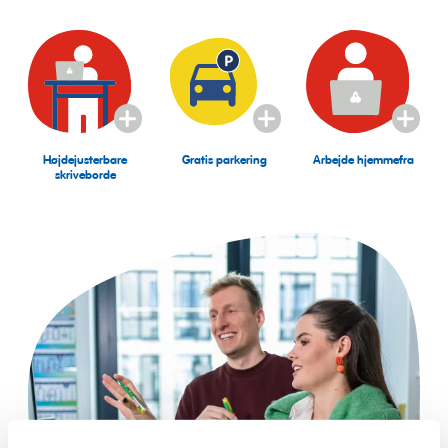
Details
Details
Details
anzeigen
anzeigen
anzeigen
Højdejusterbare
Gratis parkering
Arbejde hjemmefra
skriveborde