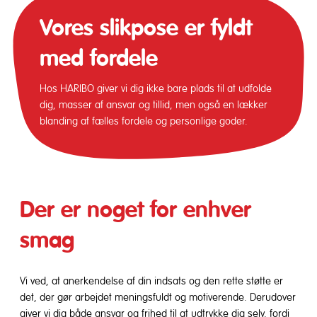
Vores slikpose er fyldt
med fordele
Hos HARIBO giver vi dig ikke bare plads til at udfolde
dig, masser af ansvar og tillid, men også en lækker
blanding af fælles fordele og personlige goder.
Der er noget for enhver
smag
Vi ved, at anerkendelse af din indsats og den rette støtte er
det, der gør arbejdet meningsfuldt og motiverende. Derudover
giver vi dig både ansvar og frihed til at udtrykke dig selv, fordi