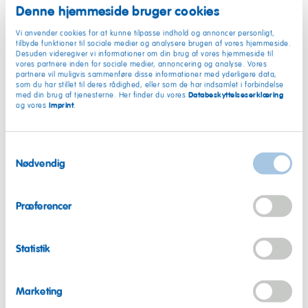
Denne hjemmeside bruger cookies
Vi anvender cookies for at kunne tilpasse indhold og annoncer personligt,
tilbyde funktioner til sociale medier og analysere brugen af vores hjemmeside.
Desuden videregiver vi informationer om din brug af vores hjemmeside til
vores partnere inden for sociale medier, annoncering og analyse. Vores
partnere vil muligvis sammenføre disse informationer med yderligere data,
som du har stillet til deres rådighed, eller som de har indsamlet i forbindelse
Databeskyttelseserklæring
med din brug af tjenesterne. Her finder du vores
Imprint
og vores
.
En karriere hos HARIBO?
Samtykkevalg
Nødvendig
Hvis du tænker, at en karriere hos HARIBO kunne være noget
for dig, så tjek de muligheder, der findes i HARIBO's farverige
Præferencer
verden.
Se ledige stillinger
Statistik
Marketing