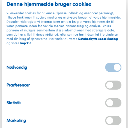
Denne hjemmeside bruger cookies
På den måde kan der opstå søde muligheder i fremtiden.
Vi anvender cookies for at kunne tilpasse indhold og annoncer personligt,
tilbyde funktioner til sociale medier og analysere brugen af vores hjemmeside.
Desuden videregiver vi informationer om din brug af vores hjemmeside til
vores partnere inden for sociale medier, annoncering og analyse. Vores
partnere vil muligvis sammenføre disse informationer med yderligere data,
som du har stillet til deres rådighed, eller som de har indsamlet i forbindelse
Databeskyttelseserklæring
med din brug af tjenesterne. Her finder du vores
Imprint
og vores
.
Samtykkevalg
Nødvendig
Præferencer
Statistik
Marketing