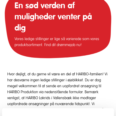
En sød verden af
muligheder venter på
dig
Vores ledige stillinger er lige så varierede som vores
produktsortiment. Find dit drømmejob nu!
Hvor dejligt, at du gerne vil være en del af HARIBO-familien! Vi
har desværre ingen ledige stillinger i øjeblikket. Du er dog
meget velkommen til at sende en uopfordret ansøgning til
HARIBO Produktion via nedenstående formular. Bemærk
venligst, at HARIBO Lakrids i Vallensbæk ikke modtager
uopfordrede ansøgninger på nuværende tidspunkt. Vi
opfordrer dig desuden til løbende at holde dig opdateret på
vores karriereside samt vores LinkedIn-profil
HARIBO Nordics
.