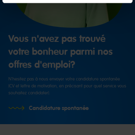
Vous n'avez pas trouvé
votre bonheur parmi nos
offres d'emploi?
N'hesitez pas à nous envoyer votre candidature spontanèe
(CV et lettre de motivation, en précisant pour quel service vous
souhaitez candidater).
Candidature spontanée