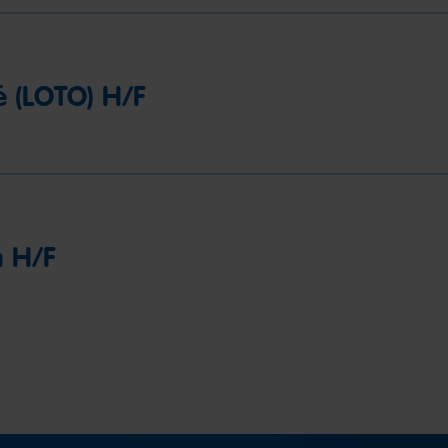
é (LOTO) H/F
n H/F