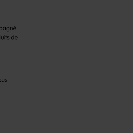
ompagné
uits de
ous