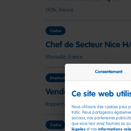
LYON, France
Cadre
Chef de Secteur Nice H
Marseille, France
Consentement
Employé
Vendeur 24h H/F
Ce site web util
Roppenheim, France
Nous utilisons des cookies pour pe
trafic. Nous partageons également
sociaux, nos partenaires publicit
que vous leur avez fournies ou qu'i
Cadre
légales
informations rela
et nos