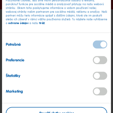
Používame cookies, aby sme mohli personalizovať obsahy a reklamy,
na
na
na
na
ponúknuť funkcie pre sociálne médiá a analyzovať prístupy na našu webovú
snímku
snímku
snímku
snímku
stránku. Okrem toho poskytujeme informácie o vašom používaní našej
1
2
3
4
webovej stránky našim partnerom pre sociálne médiá, reklamu a analýzy. Naši
partneri môžu tieto informácie spájať s ďalšími údajmi, ktoré ste im poskytli
alebo ich zbierať v rámci vášho používania služieb. Tu nájdete naše vyhlásenie
ochrane údajov
tiráž
o
a našu
.
Výber
Potrebné
súhlasu
Preferencie
Prejsť
Prejsť
Štatistiky
na
na
snímku
Poleva premení tortu na hladké, farebné plátno – pripravené
HARI
snímk
2
na ten veľký dúhový okamih!
Marketing
1
Ďalšie nápady na recepty