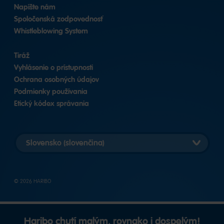
Napíšte nám
Spoločenská zodpovednosť
Whistleblowing System
Tiráž
Vyhlásenie o prístupnosti
Ochrana osobných údajov
Podmienky používania
Etický kódex správania
Vybrať
verziu
krajiny
© 2026 HARIBO
Haribo chutí malým, rovnako i dospelým!