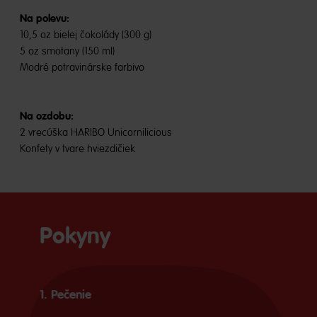
Na polevu:
10,5 oz bielej čokolády (300 g)
5 oz smotany (150 ml)
Modré potravinárske farbivo
Na ozdobu:
2 vrecúška HARIBO Unicornilicious
Konfety v tvare hviezdičiek
Pokyny
1. Pečenie