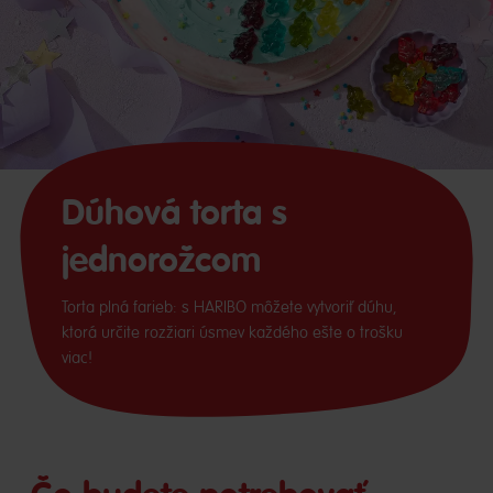
Dúhová torta s
jednorožcom
Torta plná farieb: s HARIBO môžete vytvoriť dúhu,
ktorá určite rozžiari úsmev každého ešte o trošku
viac!