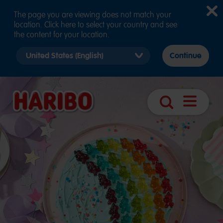
The page you are viewing does not match your
location. Click here to select your country and see
the content for your location.
Select
Continue
country
version
Otvoriť
Hľadanie
navigáciu