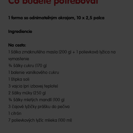
Čo budete potrebovať
1 forma so odnímateľným okrajom, 10 x 2,5 palca
Ingrediencie
Na cesto:
1 šálka zmäknutého masla (200 g) + 1 polievková lyžica na
vymastenie
¾ šálky cukru (170 g)
1 balenie vanilkového cukru
1 štipka soli
3 vajcia (pri izbovej teplote)
2 šálky múky (250 g)
¾ šálky mletých mandlí (100 g)
3 čajové lyžičky prášku do pečiva
1 citrón
7 polievkových lyžíc mlieka (100 ml)