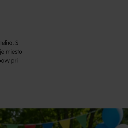
eľná. S
je miesto
bavy pri