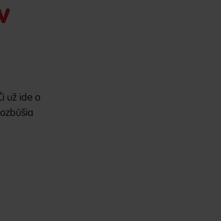
v
i už ide o
rozbúšia