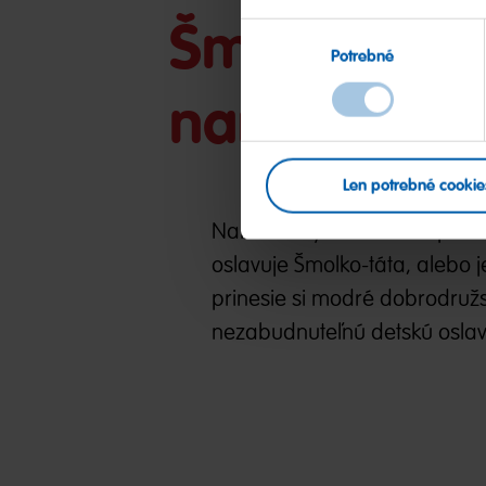
Šmolkovská 
Výber
Potrebné
súhlasu
narodeniny
Len potrebné cookie
Narodeniny Šmolkov sú plné f
oslavuje Šmolko-táta, alebo j
prinesie si modré dobrodružs
nezabudnuteľnú detskú oslavu