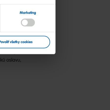
Marketing
Povoliť všetky cookies
 na to, či
skú oslavu,