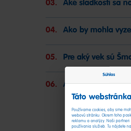
03.
Aké sladkosti sa n
04.
Ako by mohla vyze
05.
Pre aký vek sú Šm
Súhlas
06.
Aké sladkosti sa n
Táto webstránka
Používame cookies, aby sme mohl
webovú stránku. Okrem toho posk
reklamu a analýzy. Naši partneri 
používania služieb. Tu nájdete n