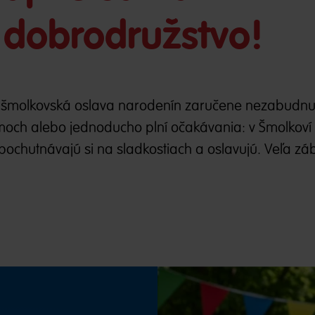
 dobrodružstvo!
 šmolkovská oslava narodenín zaručene nezabudnut
moch alebo jednoducho plní očakávania: v Šmolkoví 
, pochutnávajú si na sladkostiach a oslavujú. Veľa zá