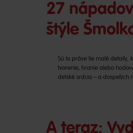
27 nápadov 
štýle Šmolk
Sú to práve tie malé detaily,
tvorenie, hranie alebo hodov
detské srdcia – a dospelých 
A teraz: Vy