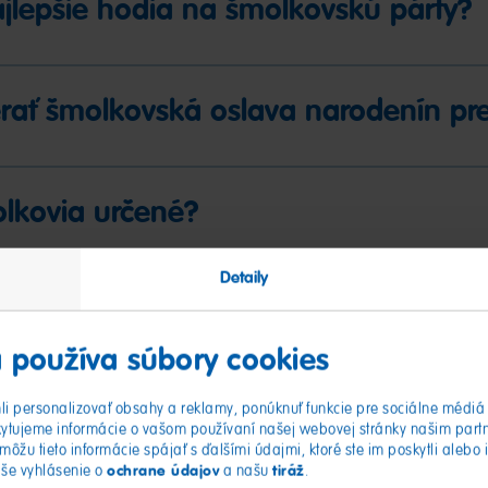
ajlepšie hodia na šmolkovskú párty?
rať šmolkovská oslava narodenín pre
olkovia určené?
Detaily
ajlepšie hodia na šmolkovskú párty?
 používa súbory cookies
i personalizovať obsahy a reklamy, ponúknuť funkcie pre sociálne médiá 
ytujeme informácie o vašom používaní našej webovej stránky našim part
môžu tieto informácie spájať s ďalšími údajmi, ktoré ste im poskytli alebo 
ochrane údajov
tiráž
aše vyhlásenie o
a našu
.