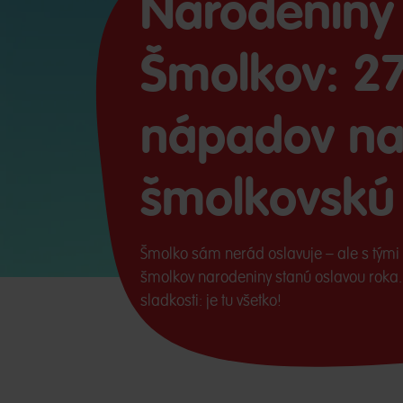
Narodeniny
Šmolkov: 2
nápadov na
šmolkovskú
Šmolko sám nerád oslavuje – ale s tým
šmolkov narodeniny stanú oslavou roka. 
sladkosti: je tu všetko!