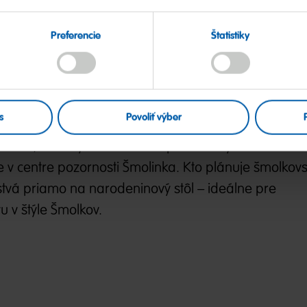
oslava na detské
Preferencie
Štatistiky
s
Povoliť výber
arieb, zábavy a šmolkovskej atmosféry – bez ohľadu
e v centre pozornosti Šmolinka. Kto plánuje šmolkov
tvá priamo na narodeninový stôl – ideálne pre
 v štýle Šmolkov.