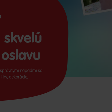
7
 skvelú
 oslavu
i správnymi nápadmi sa
Hry, dekorácie,