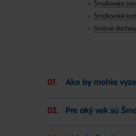
Šmolkovské pes
Šmolkovské kos
Drobné darčeky
01.
Ako by mohla vyzer
02.
Pre aký vek sú Šm