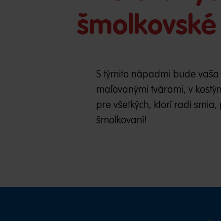
šmolkovské
S týmito nápadmi bude vaša
maľovanými tvárami, v kostý
pre všetkých, ktorí radi smia
šmolkovaní!