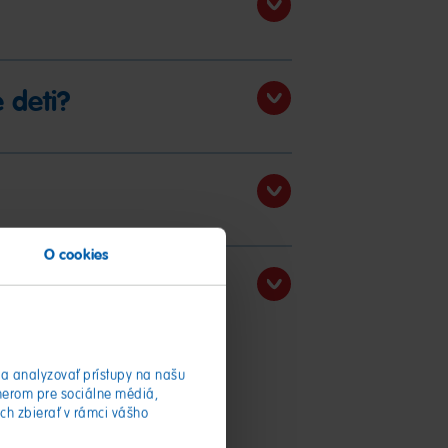
 deti?
O cookies
a analyzovať prístupy na našu
nerom pre sociálne médiá,
ich zbierať v rámci vášho