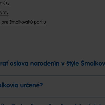
ničky
týmy
 pre šmolkovskú partiu
ať oslava narodenín v štýle Šmolkov
olkovia určené?