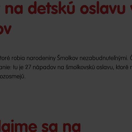
na detskú oslavu 
ov
 ktoré robia narodeniny Šmolkov nezabudnuteľnými. Č
anie: tu je 27 nápadov na šmolkovskú oslavu, ktoré 
rozosmejú.
dajme sa na