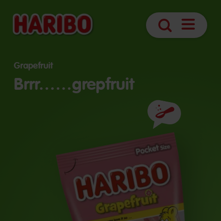
Otvoriť
Hľadanie
navigáciu
Grapefruit
Brrr……grepfruit
Prísady