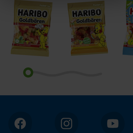
Goldbären
Saft
Pico
Goldbären
Ball
Facebook
Instagram
YouTube