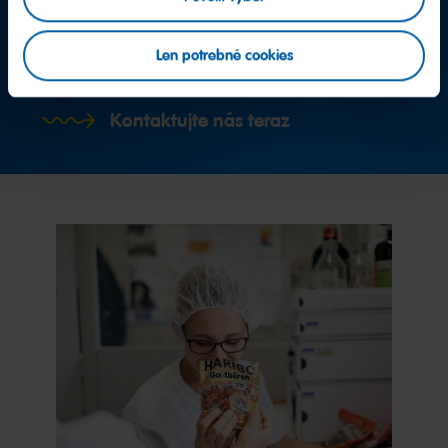
Ďalšie otázky?
Len potrebné cookies
Tím spotrebiteľských služieb
Kontaktujte nás teraz