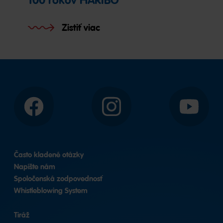
100 rokov HARIBO
Zistiť viac
Facebook
Instagram
YouTube
Často kladené otázky
Napíšte nám
Spoločenská zodpovednosť
Whistleblowing System
Tiráž