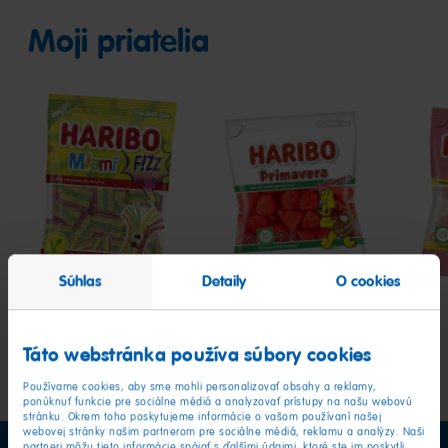
Moji priatelia
Miami
Primavera
Grap
F!ZZ
Súhlas
Detaily
O cookies
Táto webstránka používa súbory cookies
Používame cookies, aby sme mohli personalizovať obsahy a reklamy,
ponúknuť funkcie pre sociálne médiá a analyzovať prístupy na našu webovú
stránku. Okrem toho poskytujeme informácie o vašom používaní našej
webovej stránky našim partnerom pre sociálne médiá, reklamu a analýzy. Naši
partneri môžu tieto informácie spájať s ďalšími údajmi, ktoré ste im poskytli