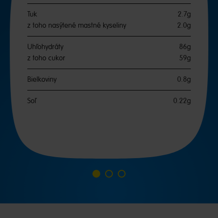
Tuk
2.7g
z toho nasýtené mastné kyseliny
2.0g
Uhľohydráty
86g
z toho cukor
59g
Bielkoviny
0.8g
Soľ
0.22g
Prejsť
Prejsť
Prejsť
na
na
na
snímku
snímku
snímku
1
2
3