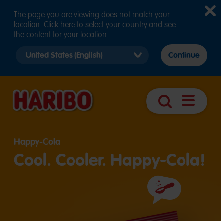
The page you are viewing does not match your
location. Click here to select your country and see
the content for your location.
Select
Continue
country
version
Otevřít
Vyhledávání
navigaci
Happy-Cola
Cool. Cooler. Happy-Cola!
Složení