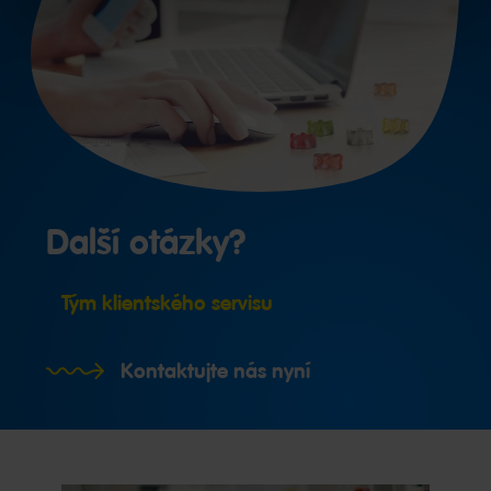
Další otázky?
Tým klientského servisu
Kontaktujte nás nyní