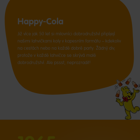
Happy-Cola
Již více jak 50 let si milovníci dobrodružství připíjejí
našimi lahvičkami koly v kapesním formátu – kdekoliv
na cestách nebo na každé dobré party. Žádný div,
protože v každé lahvičce se skrývá malé
dobrodružství. Ale pssst, neprozradit!