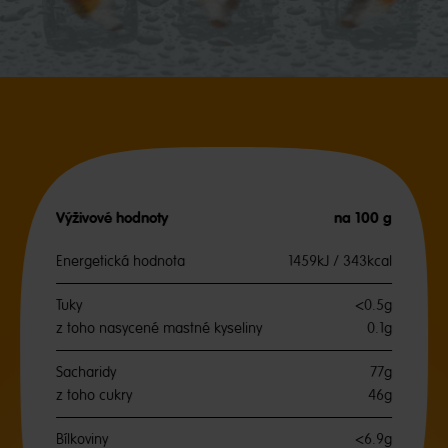
Výživové hodnoty
na 100 g
Energetická hodnota
1459kJ / 343kcal
Tuky
<0.5g
z toho nasycené mastné kyseliny
0.1g
Sacharidy
77g
z toho cukry
46g
Bílkoviny
<6.9g