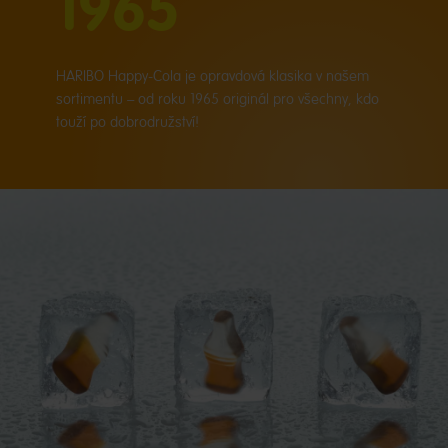
1965
HARIBO Happy-Cola je opravdová klasika v našem
sortimentu – od roku 1965 originál pro všechny, kdo
touží po dobrodružství!