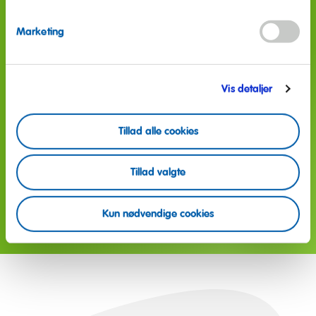
160 millioner
Marketing
Hver dag året rundt producerer vi 160 millioner
Vis detaljer
Guldbamser verden over.
Tillad alle cookies
Med vores originale opskrift fra 1922 og de
allerbedste råvarer sikrer vi Guldbamser af den
bedste kvalitet.
Tillad valgte
Læs mere
Kun nødvendige cookies