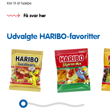
klar til at hjælpe.
Få svar her
Udvalgte HARIBO-favoritter
Goldbears
Stjerne
Mat
mix
Mix