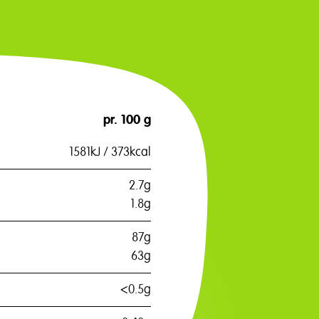
pr. 100 g
1581kJ / 373kcal
2.7g
1.8g
87g
63g
<0.5g