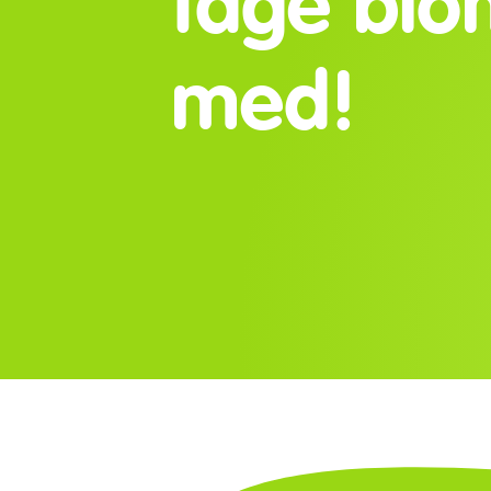
tage blo
med!