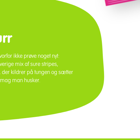
rr
rfor ikke prøve noget nyt:
erige mix af sure stripes,
, der kildrer på tungen og sætter
n smag man husker.