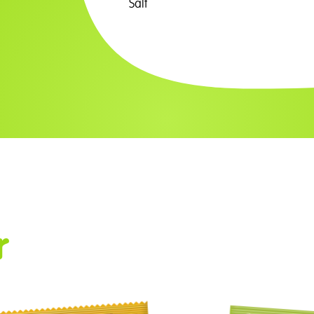
Salt
r