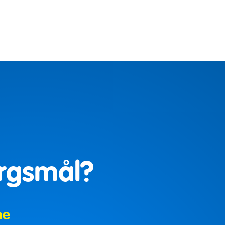
ørgsmål?
ne