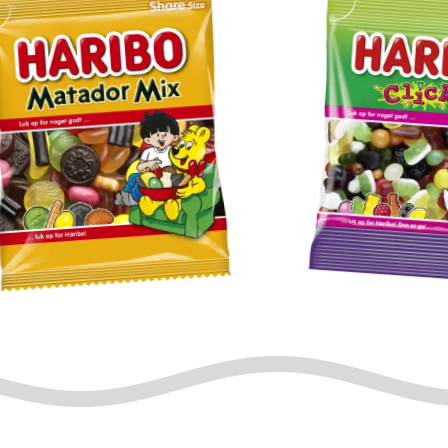
atador
Click
ix
Mix