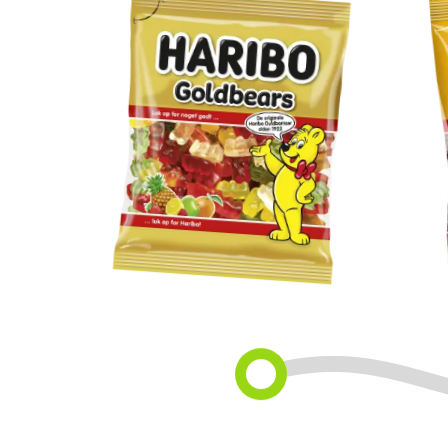
Goldbears
M
M