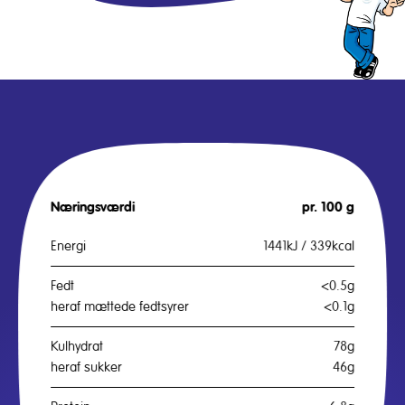
Næringsværdi
pr. 100 g
Energi
1441kJ / 339kcal
Fedt
<0.5g
heraf mættede fedtsyrer
<0.1g
Kulhydrat
78g
heraf sukker
46g