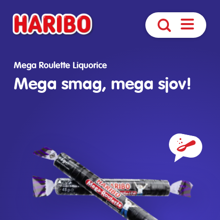
Åbn
Søg
navigatio
Mega Roulette Liquorice
Mega smag, mega sjov!
Ingrediens