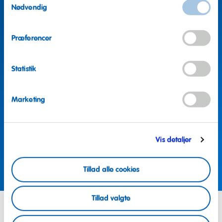
Nødvendig
Præferencer
Statistik
Marketing
Flere spørgsmål?
Vi hjælper gerne
Vis detaljer
Tag kontakt nu
Tillad alle cookies
Tillad valgte