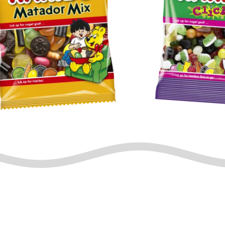
atador
Click
ix
Mix