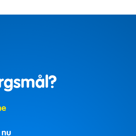
ørgsmål?
ne
 nu