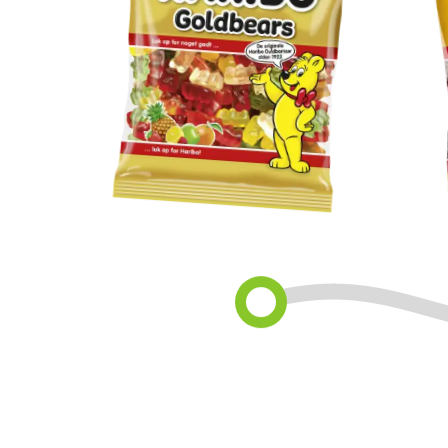
Goldbears
M
M