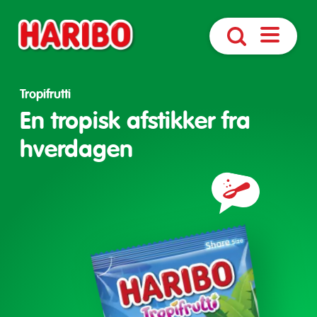
Åbn
Søg
navigatio
Tropifrutti
En tropisk afstikker fra
hverdagen
Ingredienser