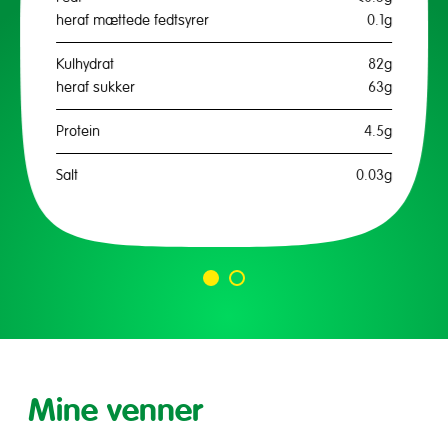
heraf mættede fedtsyrer
0.1g
Kulhydrat
82g
heraf sukker
63g
Protein
4.5g
Salt
0.03g
Gå
Gå
til
til
slide
slide
1
2
Mine venner