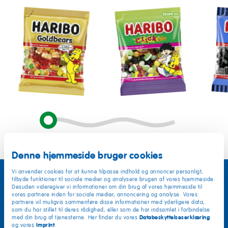
Goldbears
Click
Skip
Mix
Mix
Denne hjemmeside bruger cookies
Vi anvender cookies for at kunne tilpasse indhold og annoncer personligt,
tilbyde funktioner til sociale medier og analysere brugen af vores hjemmeside.
Desuden videregiver vi informationer om din brug af vores hjemmeside til
vores partnere inden for sociale medier, annoncering og analyse. Vores
partnere vil muligvis sammenføre disse informationer med yderligere data,
som du har stillet til deres rådighed, eller som de har indsamlet i forbindelse
Databeskyttelseserklæring
med din brug af tjenesterne. Her finder du vores
Imprint
og vores
.