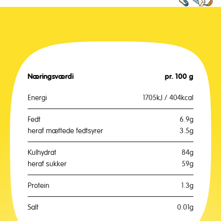
Næringsværdi
pr. 100 g
Energi
1705kJ / 404kcal
Fedt
6.9g
heraf mættede fedtsyrer
3.5g
Kulhydrat
84g
heraf sukker
59g
Protein
1.3g
Salt
0.01g