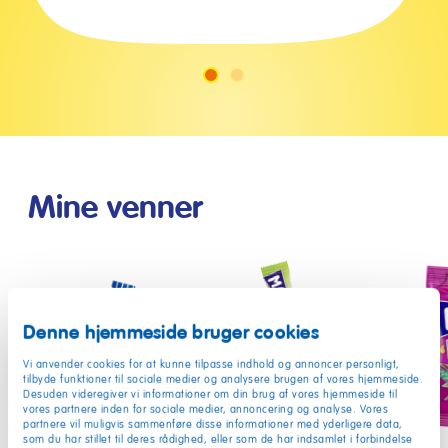
Gå
Gå
til
til
slide
slide
1
2
Mine venner
Denne hjemmeside bruger cookies
MAOAM
MAOAM
MA
Vi anvender cookies for at kunne tilpasse indhold og annoncer personligt,
Bloxx
Pinballs
Kast
tilbyde funktioner til sociale medier og analysere brugen af vores hjemmeside.
Desuden videregiver vi informationer om din brug af vores hjemmeside til
vores partnere inden for sociale medier, annoncering og analyse. Vores
partnere vil muligvis sammenføre disse informationer med yderligere data,
som du har stillet til deres rådighed, eller som de har indsamlet i forbindelse