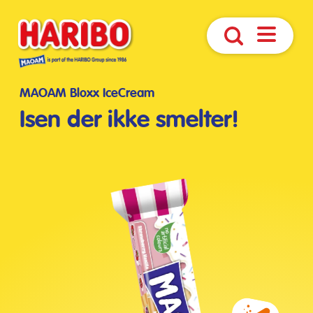
Åbn
Søg
navigatio
MAOAM Bloxx IceCream
Isen der ikke smelter!