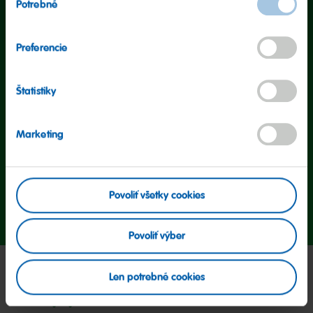
Potrebné
Tuk
6.5g
súhlasu
z toho nasýtené mastné kyseliny
4.0g
Preferencie
Uhľohydráty
78g
z toho cukor
60g
Štatistiky
Bielkoviny
2.8g
Soľ
0.52g
Marketing
Povoliť všetky cookies
Prejsť
Prejsť
Prejsť
na
na
na
snímku
snímku
snímku
Povoliť výber
1
2
3
Len potrebné cookies
Moji priatelia