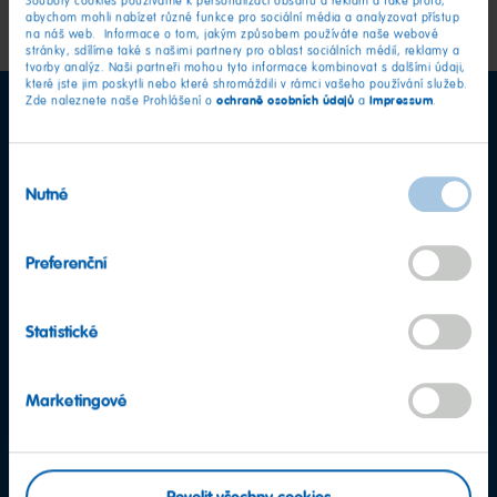
Soubory cookies používáme k personalizaci obsahu a reklam a také proto,
abychom mohli nabízet různé funkce pro sociální média a analyzovat přístup
na náš web. Informace o tom, jakým způsobem používáte naše webové
stránky, sdílíme také s našimi partnery pro oblast sociálních médií, reklamy a
tvorby analýz. Naši partneři mohou tyto informace kombinovat s dalšími údaji,
které jste jim poskytli nebo které shromáždili v rámci vašeho používání služeb.
ochraně osobních údajů
Impressum
Zde naleznete naše Prohlášení o
a
.
Výběr
Nutné
souhlasu
Preferenční
Statistické
Marketingové