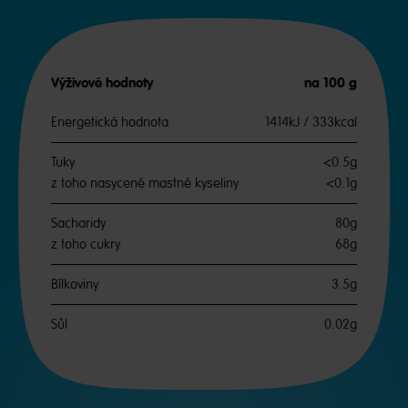
Výživové hodnoty
na 100 g
Energetická hodnota
1414kJ / 333kcal
Tuky
<0.5g
z toho nasycené mastné kyseliny
<0.1g
Sacharidy
80g
z toho cukry
68g
Bílkoviny
3.5g
Sůl
0.02g