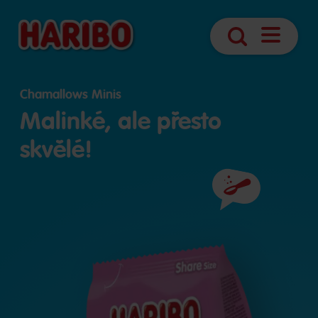
Otevřít
Vyhledávání
navigaci
Chamallows Minis
Malinké, ale přesto
skvělé!
Složení