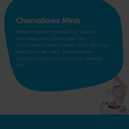
Chamallows Minis
Miniaturní velikost, maximální chuť. Barevné
Chamallows Minis přinášejí plnou chuť
marshmallows v malém formátu. Skvělá zábava na
svačinu pro malé i velké. ˇPovzneste horkou
čokoládu, cupcake nebo zmrzlinu na zábavnější
notu.