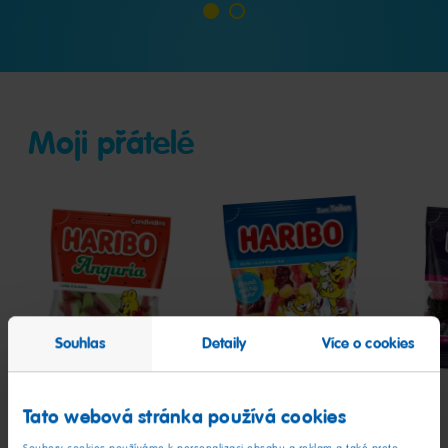
Jdi
Jdi
na
na
snímek
snímek
1
2
Moji přátelé
Anguria
Milchbären
Berr
Souhlas
Detaily
Více o cookies
Tato webová stránka používá cookies