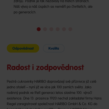
zdrojů. Podnik je tak nezávislý na třetích stranách.
Náš vývoj a náš úspěch se neměří po čtvrtletích, ale
po generacích.
Jdi
Jdi
Jdi
Jdi
Jdi
Jdi
na
na
na
na
na
na
snímek
snímek
snímek
snímek
snímek
snímek
1
2
3
4
5
6
Odpovědnost
Kvalita
Radost i zodpovědnost
Pestré cukrovinky HARIBO doprovázejí své příznivce již celé
jedno století – nyní již ve více jak 100 zemích světa. Jako
rodinný podnik ve třetí generaci letos slavíme 100. výročí
existence. Dne 13. prosince 1920 nechal zakladatel firmy Hans
Riegel zaregistrovat společnost HARIBO GmbH & Co. KG do