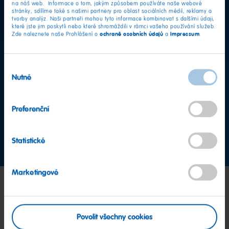
na náš web. Informace o tom, jakým způsobem používáte naše webové
stránky, sdílíme také s našimi partnery pro oblast sociálních médií, reklamy a
tvorby analýz. Naši partneři mohou tyto informace kombinovat s dalšími údaji,
které jste jim poskytli nebo které shromáždili v rámci vašeho používání služeb.
ochraně osobních údajů
Impressum
Zde naleznete naše Prohlášení o
a
.
Výběr
Další otázky?
Nutné
souhlasu
Tým klientského servisu
Preferenční
Kontaktujte nás nyní
Statistické
Marketingové
Povolit všechny cookies