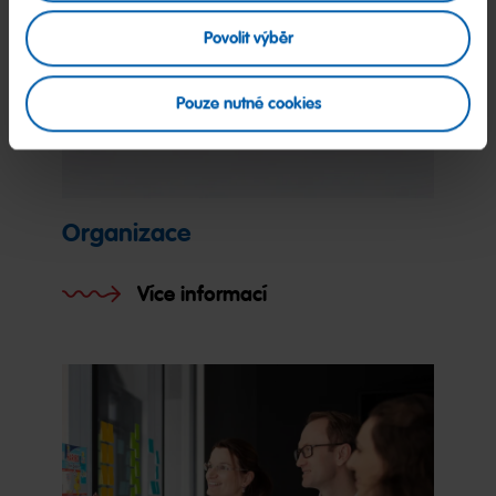
Povolit výběr
Pouze nutné cookies
Organizace
Více informací