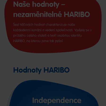
Naše hodnoty –
nezaměnitelné HARIBO
Šest klíčových hodnot charakterizuje naše
každodenní konání a vedení společnosti. Vyvíjely se v
průběhu celého století a tvoří osobitou identitu
HARIBO, na kterou jsme tak pyšní.
Hodnoty HARIBO