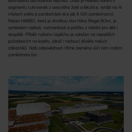
bonnského obchodního rejstříku. Dnes je HARIBO lídrem v
segmentu cukrovinek z ovocného želé a lékořice, vyrábí na 16
místech světa a zaměstnává více jak 8 500 zaměstnanců.
Název HARIBO, který je zkratkou slov HAns RIegel BOnn, je
symbolem radosti, rozmanitosti a požitku z mlsání pro děti i
dospělé. Příběh našeho úspěchu je založen na nejvyšších
požadavcích na kvalitu, jakož i rostoucí důvěře našich
zákazníků. Naši odpovědnost cítíme zejména vůči nim i našim
zaměstnancům.