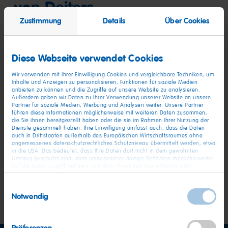
von Deiters
Zustimmung
Details
Über Cookies
Welche Kostüme gibt es?
Diese Webseite verwendet Cookies
Wir verwenden mit Ihrer Einwilligung Cookies und vergleichbare Techniken, um
Wo gibt es die Kostüme zu kaufen?
Inhalte und Anzeigen zu personalisieren, Funktionen für soziale Medien
anbieten zu können und die Zugriffe auf unsere Website zu analysieren.
Außerdem geben wir Daten zu Ihrer Verwendung unserer Website an unsere
Partner für soziale Medien, Werbung und Analysen weiter. Unsere Partner
führen diese Informationen möglicherweise mit weiteren Daten zusammen,
Seit wann sind die Kostüme erhältlich?
die Sie ihnen bereitgestellt haben oder die sie im Rahmen Ihrer Nutzung der
Dienste gesammelt haben. Ihre Einwilligung umfasst auch, dass die Daten
auch in Drittstaaten außerhalb des Europäischen Wirtschaftsraumes ohne
angemessenes datenschutzrechtliches Schutzniveau übermittelt werden, etwa
Gibt es die Kostüme nur zu Karneval?
in die USA. Das bedeutet, dass Ihre Daten dort nicht in dem gewohnten
Umfang geschützt sind, dass insbesondere dortige Behörden möglicherweise
auf die Daten Zugriff nehmen und dass Ihnen dort keine Rechte oder
Rechtsbehelfe zur Verfügung stehen. Sie haben das Rechts, Ihre Einwilligung
Du hast weitere Fragen?
jederzeit mit Wirkung für die Zukunft zu widerrufen. In unserer
Einwilligungsauswahl
Datenschutzerklärung
finden Sie detaillierten Informationen zur Verarbeitung
Notwendig
Ihrer Daten und zum Widerruf Ihrer Einwilligung. Unser Impressum finden Sie
hier
.
Präferenzen