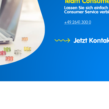
Team Consumer
Lassen Sie sich einfac
Consumer Service verb
+49 2641 300 0
Jetzt Kont