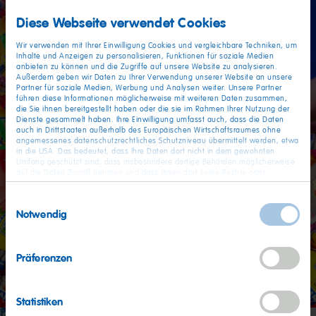
Diese Webseite verwendet Cookies
Wir verwenden mit Ihrer Einwilligung Cookies und vergleichbare Techniken, um
Inhalte und Anzeigen zu personalisieren, Funktionen für soziale Medien
anbieten zu können und die Zugriffe auf unsere Website zu analysieren.
Außerdem geben wir Daten zu Ihrer Verwendung unserer Website an unsere
Partner für soziale Medien, Werbung und Analysen weiter. Unsere Partner
führen diese Informationen möglicherweise mit weiteren Daten zusammen,
die Sie ihnen bereitgestellt haben oder die sie im Rahmen Ihrer Nutzung der
Dienste gesammelt haben. Ihre Einwilligung umfasst auch, dass die Daten
auch in Drittstaaten außerhalb des Europäischen Wirtschaftsraumes ohne
angemessenes datenschutzrechtliches Schutzniveau übermittelt werden, etwa
in die USA. Das bedeutet, dass Ihre Daten dort nicht in dem gewohnten
Umfang geschützt sind, dass insbesondere dortige Behörden möglicherweise
auf die Daten Zugriff nehmen und dass Ihnen dort keine Rechte oder
Rechtsbehelfe zur Verfügung stehen. Sie haben das Rechts, Ihre Einwilligung
jederzeit mit Wirkung für die Zukunft zu widerrufen. In unserer
Einwilligungsauswahl
Datenschutzerklärung
finden Sie detaillierten Informationen zur Verarbeitung
Notwendig
Ihrer Daten und zum Widerruf Ihrer Einwilligung. Unser Impressum finden Sie
hier
.
Präferenzen
Statistiken