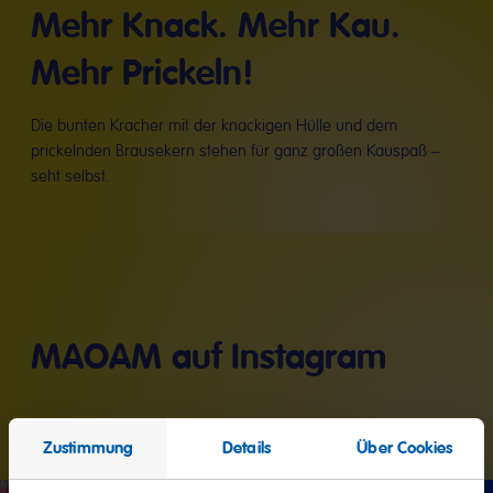
Mehr Knack. Mehr Kau.
Mehr Prickeln!
Die bunten Kracher mit der knackigen Hülle und dem
prickelnden Brausekern stehen für ganz großen Kauspaß –
seht selbst.
MAOAM auf Instagram
Zustimmung
Details
Über Cookies