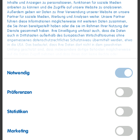
Inhalte und Anzeigen zu personalisieren, Funktionen für soziale Medien
Grafschaft (bei Bonn), Deutschland
anbieten zu können und die Zugriffe auf unsere Website zu analysieren.
Außerdem geben wir Daten zu Ihrer Verwendung unserer Website an unsere
ab sofort
Partner für soziale Medien, Werbung und Analysen weiter. Unsere Partner
führen diese Informationen möglicherweise mit weiteren Daten zusammen,
die Sie ihnen bereitgestellt haben oder die sie im Rahmen Ihrer Nutzung der
Dienste gesammelt haben. Ihre Einwilligung umfasst auch, dass die Daten
auch in Drittstaaten außerhalb des Europäischen Wirtschaftsraumes ohne
Berufserfahren
angemessenes datenschutzrechtliches Schutzniveau übermittelt werden, etwa
in die USA. Das bedeutet, dass Ihre Daten dort nicht in dem gewohnten
Bezirksleiter Kassel / Göttingen / Paderborn
Umfang geschützt sind, dass insbesondere dortige Behörden möglicherweise
(m/w/d)
auf die Daten Zugriff nehmen und dass Ihnen dort keine Rechte oder
Rechtsbehelfe zur Verfügung stehen. Sie haben das Rechts, Ihre Einwilligung
jederzeit mit Wirkung für die Zukunft zu widerrufen. In unserer
Kassel / Göttingen / Paderborn, Deutschland
Einwilligungsauswahl
Datenschutzerklärung
finden Sie detaillierten Informationen zur Verarbeitung
Notwendig
ab 01.10.2026
Ihrer Daten und zum Widerruf Ihrer Einwilligung. Unser Impressum finden Sie
hier
.
Präferenzen
Trainee
Trainee Corporate IT (m/w/d)
Statistiken
Grafschaft (bei Bonn), Deutschland
ab sofort
Marketing