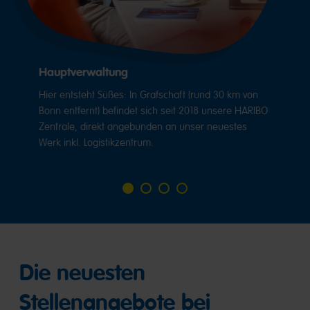
Hauptverwaltung
Hier entsteht Süßes: In Grafschaft (rund 30 km von
Bonn entfernt) befindet sich seit 2018 unsere HARIBO
Zentrale, direkt angebunden an unser neuestes
Werk inkl. Logistikzentrum.
Go
Go
Go
Go
to
to
to
to
slide
slide
slide
slide
1
2
3
4
Die neuesten
Stellenangebote bei