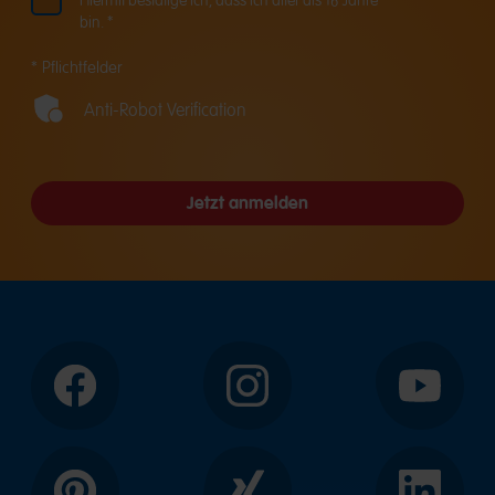
Hiermit bestätige ich, dass ich älter als 16 Jahre
bin. *
* Pflichtfelder
Anti-Robot Verification
Jetzt anmelden
Facebook
Instagram
YouTube