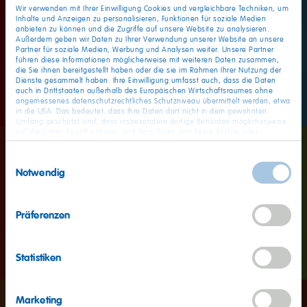
Wir verwenden mit Ihrer Einwilligung Cookies und vergleichbare Techniken, um
Inhalte und Anzeigen zu personalisieren, Funktionen für soziale Medien
anbieten zu können und die Zugriffe auf unsere Website zu analysieren.
Außerdem geben wir Daten zu Ihrer Verwendung unserer Website an unsere
Partner für soziale Medien, Werbung und Analysen weiter. Unsere Partner
führen diese Informationen möglicherweise mit weiteren Daten zusammen,
die Sie ihnen bereitgestellt haben oder die sie im Rahmen Ihrer Nutzung der
Dienste gesammelt haben. Ihre Einwilligung umfasst auch, dass die Daten
auch in Drittstaaten außerhalb des Europäischen Wirtschaftsraumes ohne
angemessenes datenschutzrechtliches Schutzniveau übermittelt werden, etwa
in die USA. Das bedeutet, dass Ihre Daten dort nicht in dem gewohnten
Umfang geschützt sind, dass insbesondere dortige Behörden möglicherweise
auf die Daten Zugriff nehmen und dass Ihnen dort keine Rechte oder
Rechtsbehelfe zur Verfügung stehen. Sie haben das Rechts, Ihre Einwilligung
jederzeit mit Wirkung für die Zukunft zu widerrufen. In unserer
Einwilligungsauswahl
Datenschutzerklärung
finden Sie detaillierten Informationen zur Verarbeitung
Notwendig
Ihrer Daten und zum Widerruf Ihrer Einwilligung. Unser Impressum finden Sie
hier
.
Präferenzen
Statistiken
Marketing