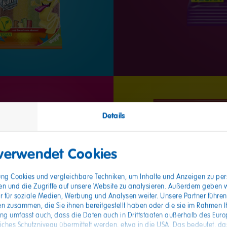
Details
 verwendet Cookies
gung Cookies und vergleichbare Techniken, um Inhalte und Anzeigen zu pers
en und die Zugriffe auf unsere Website zu analysieren. Außerdem geben 
r für soziale Medien, Werbung und Analysen weiter. Unsere Partner führen
n zusammen, die Sie ihnen bereitgestellt haben oder die sie im Rahmen I
ung umfasst auch, dass die Daten auch in Drittstaaten außerhalb des Eur
hes Schutzniveau übermittelt werden, etwa in die USA. Das bedeutet, das