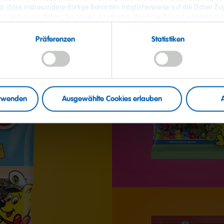
, dass insbesondere dortige Behörden möglicherweise auf die Daten Zug
ur Verfügung stehen. Sie haben das Rechts, Ihre Einwilligung jederzeit mit
tzerklärung
finden Sie detaillierten Informationen zur Verarbeitung Ihrer
hier
nden Sie
.
Präferenzen
Statistiken
erwenden
Ausgewählte Cookies erlauben