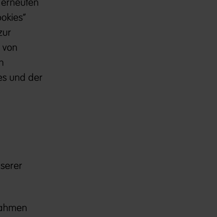
 erneuten
okies“
zur
z von
n
es und der
nserer
ßnahmen