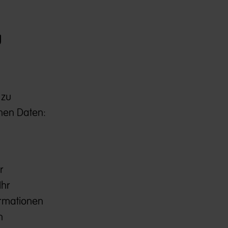
g
 zu
nen Daten:
r
Ihr
ormationen
n