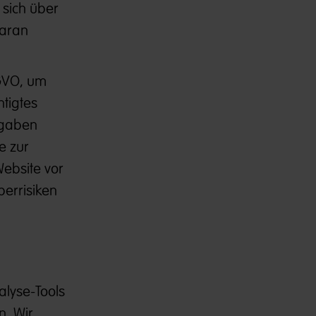
 sich über
daran
SGVO, um
htigtes
rgaben
e zur
ebsite vor
berrisiken
alyse-Tools
n. Wir