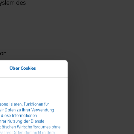
system des
ion
Über Cookies
onalisieren, Funktionen für
wir Daten zu Ihrer Verwendung
 diese Informationen
iffe die
hrer Nutzung der Dienste
opäischen Wirtschaftsraumes ohne
beitet:
s Ihre Daten dort nicht in dem