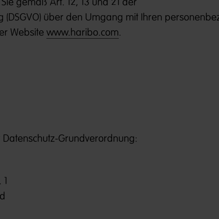
Sie gemäß Art. 12, 13 und 21 der
g (DSGVO) über den Umgang mit Ihren personenb
rer Website
www.haribo.com
.
er Datenschutz-Grundverordnung:
 1
nd