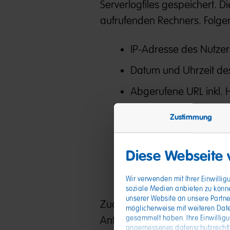
Serverlogfiles gespeichert. 
aufrufenden Rechners. Folge
IP-Adresse des Nutzer
Datum und Uhrzeit des
Abgerufene URL inkl. 
Byte-Größe der Server
Zustimmung
HTTP-Referrer
Diese Webseite
Verwendeter Browser 
Verwendetes Betriebs
Wir verwenden mit Ihrer Einwilli
soziale Medien anbieten zu könn
unserer Website an unsere Partne
Zudem setzen wir zur Absich
möglicherweise mit weiteren Date
gesammelt haben. Ihre Einwillig
Anti-Bot-Lösung Friendly Cap
angemessenes datenschutzrechtlic