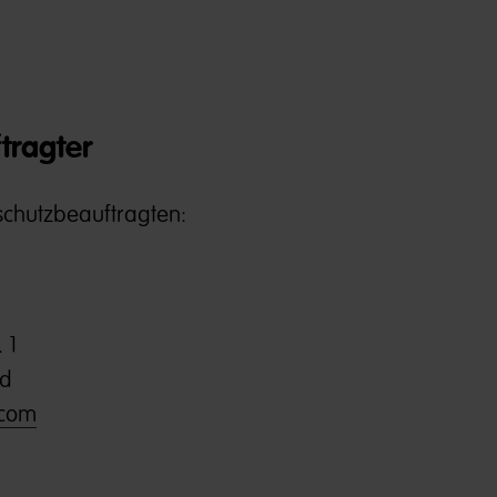
tragter
chutzbeauftragten:
 1
nd
.com