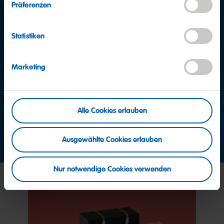
Präferenzen
Statistiken
Weitere Fragen?
Marketing
Team Consumer Service
Lassen Sie sich einfach von der Zentrale mit dem
HARIBO Consumer Service verbinden.
+49 2641 300 0
Alle Cookies erlauben
Jetzt Kontakt aufnehmen
Ausgewählte Cookies erlauben
Nur notwendige Cookies verwenden