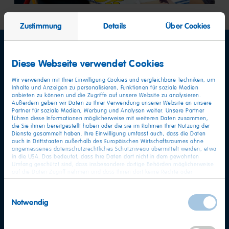
to
to
to
to
to
to
to
to
to
slide
slide
slide
slide
to
7
8
9
10
slide
slide
slide
slide
slide
slide
2
3
4
5
6
Zustimmung
Details
Über Cookies
1
Diese Webseite verwendet Cookies
Wir verwenden mit Ihrer Einwilligung Cookies und vergleichbare Techniken, um
Inhalte und Anzeigen zu personalisieren, Funktionen für soziale Medien
anbieten zu können und die Zugriffe auf unsere Website zu analysieren.
Außerdem geben wir Daten zu Ihrer Verwendung unserer Website an unsere
Partner für soziale Medien, Werbung und Analysen weiter. Unsere Partner
führen diese Informationen möglicherweise mit weiteren Daten zusammen,
die Sie ihnen bereitgestellt haben oder die sie im Rahmen Ihrer Nutzung der
Dienste gesammelt haben. Ihre Einwilligung umfasst auch, dass die Daten
auch in Drittstaaten außerhalb des Europäischen Wirtschaftsraumes ohne
angemessenes datenschutzrechtliches Schutzniveau übermittelt werden, etwa
in die USA. Das bedeutet, dass Ihre Daten dort nicht in dem gewohnten
Umfang geschützt sind, dass insbesondere dortige Behörden möglicherweise
auf die Daten Zugriff nehmen und dass Ihnen dort keine Rechte oder
Rechtsbehelfe zur Verfügung stehen. Sie haben das Rechts, Ihre Einwilligung
jederzeit mit Wirkung für die Zukunft zu widerrufen. In unserer
Einwilligungsauswahl
Datenschutzerklärung
finden Sie detaillierten Informationen zur Verarbeitung
Notwendig
Ihrer Daten und zum Widerruf Ihrer Einwilligung. Unser Impressum finden Sie
hier
.