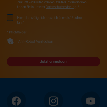
Zukunft widerrufen werden. Weitere Informationen
finden Sie in unserer
Datenschutzerklärung
. *
Hiermit bestätige ich, dass ich älter als 16 Jahre
bin. *
* Pflichtfelder
Anti-Robot Verification
Jetzt anmelden
Facebook
Instagram
YouTube