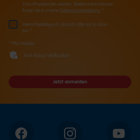
Zukunft widerrufen werden. Weitere Informationen
finden Sie in unserer
Datenschutzerklärung
. *
Hiermit bestätige ich, dass ich älter als 16 Jahre
bin. *
* Pflichtfelder
Anti-Robot Verification
Jetzt anmelden
Facebook
Instagram
YouTube