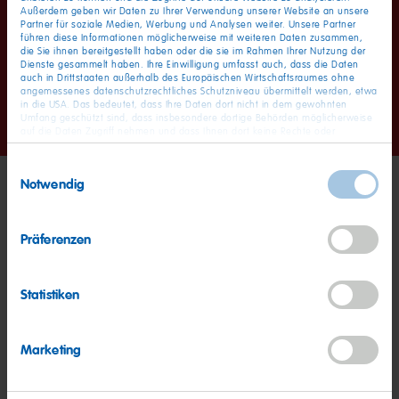
Außerdem geben wir Daten zu Ihrer Verwendung unserer Website an unsere
Partner für soziale Medien, Werbung und Analysen weiter. Unsere Partner
führen diese Informationen möglicherweise mit weiteren Daten zusammen,
die Sie ihnen bereitgestellt haben oder die sie im Rahmen Ihrer Nutzung der
Dienste gesammelt haben. Ihre Einwilligung umfasst auch, dass die Daten
auch in Drittstaaten außerhalb des Europäischen Wirtschaftsraumes ohne
angemessenes datenschutzrechtliches Schutzniveau übermittelt werden, etwa
in die USA. Das bedeutet, dass Ihre Daten dort nicht in dem gewohnten
Go
Go
Go
Umfang geschützt sind, dass insbesondere dortige Behörden möglicherweise
to
to
to
auf die Daten Zugriff nehmen und dass Ihnen dort keine Rechte oder
Rechtsbehelfe zur Verfügung stehen. Sie haben das Rechts, Ihre Einwilligung
slide
slide
slide
jederzeit mit Wirkung für die Zukunft zu widerrufen. In unserer
1
2
3
Einwilligungsauswahl
Datenschutzerklärung
finden Sie detaillierten Informationen zur Verarbeitung
Notwendig
Ihrer Daten und zum Widerruf Ihrer Einwilligung. Unser Impressum finden Sie
hier
.
Präferenzen
Statistiken
Marketing