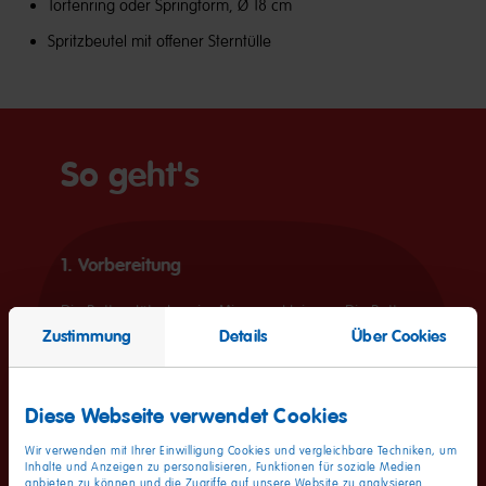
Tortenring oder Springform, Ø 18 cm
Spritzbeutel mit offener Sterntülle
So geht's
1. Vorbereitung
Die Butterplätzchen im Mixer zerkleinern. Die Butter
Zustimmung
Details
Über Cookies
schmelzen und mit den Plätzchen verkneten. Die
Mischung als Boden in einen Tortenring drücken.
Diese Webseite verwendet Cookies
Wir verwenden mit Ihrer Einwilligung Cookies und vergleichbare Techniken, um
Inhalte und Anzeigen zu personalisieren, Funktionen für soziale Medien
anbieten zu können und die Zugriffe auf unsere Website zu analysieren.