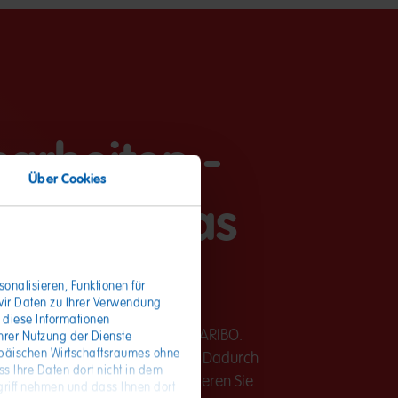
arbeiten -
Über Cookies
en um etwas
onalisieren, Funktionen für
wir Daten zu Ihrer Verwendung
 diese Informationen
an der bunten Karrierewelt von HARIBO.
hrer Nutzung der Dienste
opäischen Wirtschaftsraumes ohne
ten statt, die ca. 1h andauern. Dadurch
s Ihre Daten dort nicht in dem
ider nicht möglich. Bitte probieren Sie
riff nehmen und dass Ihnen dort