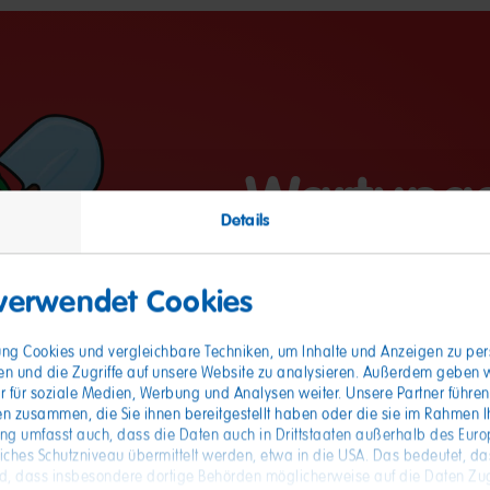
Wartungs
Details
Wir bitt
 verwendet Cookies
Geduld
gung Cookies und vergleichbare Techniken, um Inhalte und Anzeigen zu pers
en und die Zugriffe auf unsere Website zu analysieren. Außerdem geben 
r für soziale Medien, Werbung und Analysen weiter. Unsere Partner führen
Vielen Dank für Ihr Interesse 
n zusammen, die Sie ihnen bereitgestellt haben oder die sie im Rahmen I
ung umfasst auch, dass die Daten auch in Drittstaaten außerhalb des Eur
Es finden gerade Wartungsarbei
hes Schutzniveau übermittelt werden, etwa in die USA. Das bedeutet, das
ist eine Bewerbung momentan le
, dass insbesondere dortige Behörden möglicherweise auf die Daten Zug