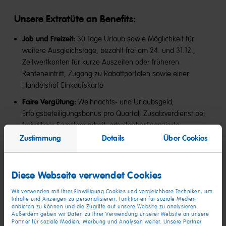
Unsere Extratüte an Benefits​:
Job und Freizeit:
30 Tage Urlaub sowie Möglichkeit für
weitere Ausgleichstage, bezahlt frei am 24. und 31.12.,
Zeitwertkonten für kurze Auszeiten oder früheren
Renteneintritt, Zugang zu Rabattportalen sowie einer
Handelshof-Einkaufskarte
Faire Vergütung:
Weihnachts- und Urlaubsgeld,
Erfolgsbeteiligungsbonus pro Quartal, Zusatzverdienst bei
freiwilliger Samstagsarbeit, arbeitgeberfinanzierte
Altersvorsorge mit Bezuschussung bei freiwilliger
Zustimmung
Details
Über Cookies
Entgeltumwandlung, Bezuschussung bei ÖPNV-Nutzung
Gesundheitsmanagement:
Jährlicher Gesundheitsbonus
Diese Webseite verwendet Cookies
von bis zu 600 €, vergünstigte Mitgliedschaft im Urban
Sports Club, Fahrradleasing über JobRad, Angebote für die
Wir verwenden mit Ihrer Einwilligung Cookies und vergleichbare Techniken, um
Rückengesundheit
Inhalte und Anzeigen zu personalisieren, Funktionen für soziale Medien
anbieten zu können und die Zugriffe auf unsere Website zu analysieren.
Außerdem geben wir Daten zu Ihrer Verwendung unserer Website an unsere
Weiterbildung:
Persönliche Entwicklungsangebote,
Partner für soziale Medien, Werbung und Analysen weiter. Unsere Partner