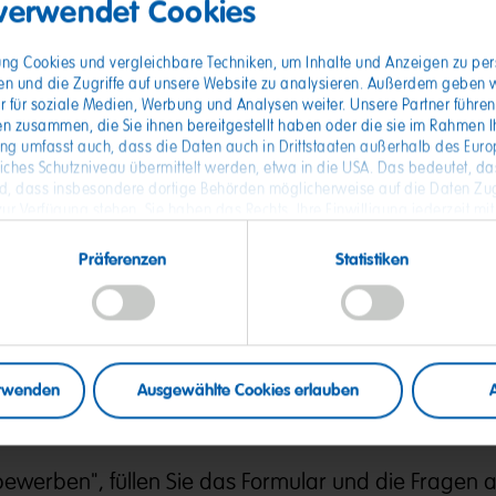
 verwendet Cookies
ahren
gung Cookies und vergleichbare Techniken, um Inhalte und Anzeigen zu pers
en und die Zugriffe auf unsere Website zu analysieren. Außerdem geben 
r für soziale Medien, Werbung und Analysen weiter. Unsere Partner führen
n zusammen, die Sie ihnen bereitgestellt haben oder die sie im Rahmen I
enefits​:
ung umfasst auch, dass die Daten auch in Drittstaaten außerhalb des Eur
hes Schutzniveau übermittelt werden, etwa in die USA. Das bedeutet, das
, dass insbesondere dortige Behörden möglicherweise auf die Daten Zug
Begleitung in allen Lebenslagen mit dem pme Famili
ur Verfügung stehen. Sie haben das Rechts, Ihre Einwilligung jederzeit mit
tzerklärung
finden Sie detaillierten Informationen zur Verarbeitung Ihrer
ert weltweit
hier
nden Sie
.
Präferenzen
Statistiken
& MAOAM Naschflatrate am Arbeitsplatz, Personalr
mit Nachtdienst, vergünstigter Kaffee
erwenden
Ausgewählte Cookies erlauben
gekommen? So geht's weiter:
t bewerben", füllen Sie das Formular und die Fragen 