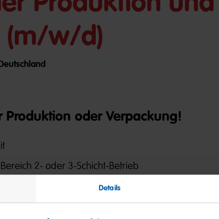
der Produktion und
 (m/w/d)
/ Deutschland
er Produktion oder Verpackung!
it
 Bereich 2- oder 3-Schicht-Betrieb
Details
ringen :