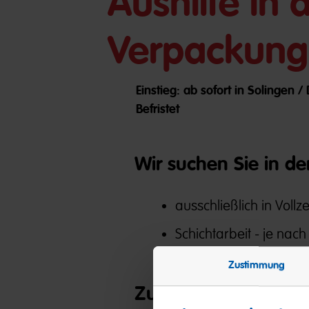
Aushilfe in 
Verpackung
Einstieg: ab sofort in Solingen 
Befristet
Wir suchen Sie in d
ausschließlich in Vollze
Schichtarbeit - je nach
Zustimmung
Zutaten, die Sie mitb