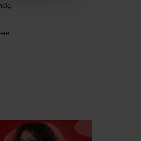
ndig.
iere
.