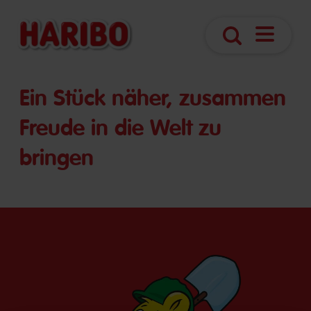
Navigatio
Suche
öffnen
Ein Stück näher, zusammen
Freude in die Welt zu
bringen