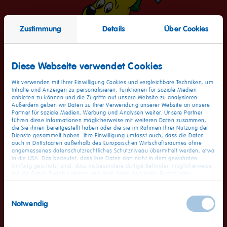
Zustimmung
Details
Über Cookies
Diese Webseite verwendet Cookies
Wir verwenden mit Ihrer Einwilligung Cookies und vergleichbare Techniken, um
Inhalte und Anzeigen zu personalisieren, Funktionen für soziale Medien
anbieten zu können und die Zugriffe auf unsere Website zu analysieren.
Außerdem geben wir Daten zu Ihrer Verwendung unserer Website an unsere
Partner für soziale Medien, Werbung und Analysen weiter. Unsere Partner
führen diese Informationen möglicherweise mit weiteren Daten zusammen,
die Sie ihnen bereitgestellt haben oder die sie im Rahmen Ihrer Nutzung der
Dienste gesammelt haben. Ihre Einwilligung umfasst auch, dass die Daten
auch in Drittstaaten außerhalb des Europäischen Wirtschaftsraumes ohne
angemessenes datenschutzrechtliches Schutzniveau übermittelt werden, etwa
Wartungsarbeiten - Wir
in die USA. Das bedeutet, dass Ihre Daten dort nicht in dem gewohnten
Umfang geschützt sind, dass insbesondere dortige Behörden möglicherweise
auf die Daten Zugriff nehmen und dass Ihnen dort keine Rechte oder
bitten um etwas Geduld
Rechtsbehelfe zur Verfügung stehen. Sie haben das Rechts, Ihre Einwilligung
jederzeit mit Wirkung für die Zukunft zu widerrufen. In unserer
Einwilligungsauswahl
Datenschutzerklärung
finden Sie detaillierten Informationen zur Verarbeitung
Notwendig
Ihrer Daten und zum Widerruf Ihrer Einwilligung. Unser Impressum finden Sie
Vielen Dank für Ihr Interesse an der bunten Karrierewelt von
hier
.
HARIBO. Es finden gerade Wartungsarbeiten statt, die ca. 1h