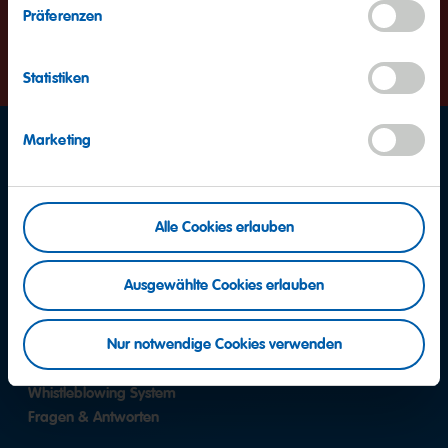
andauern. Dadurch ist eine Bewerbung momentan leider nicht
Präferenzen
möglich. Bitte probieren Sie es später erneut. Vielen Dank für
Ihr Verständnis.
Statistiken
Marketing
Facebook
Instagram
YouTube
Alle Cookies erlauben
Ausgewählte Cookies erlauben
Pinterest
Xing
LinkedIn
Nur notwendige Cookies verwenden
Whistleblowing System
Fragen & Antworten