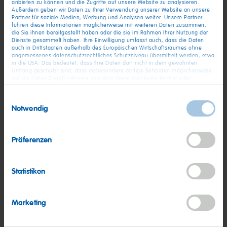
anbieten zu können und die Zugriffe auf unsere Website zu analysieren.
Außerdem geben wir Daten zu Ihrer Verwendung unserer Website an unsere
Partner für soziale Medien, Werbung und Analysen weiter. Unsere Partner
führen diese Informationen möglicherweise mit weiteren Daten zusammen,
die Sie ihnen bereitgestellt haben oder die sie im Rahmen Ihrer Nutzung der
Dienste gesammelt haben. Ihre Einwilligung umfasst auch, dass die Daten
auch in Drittstaaten außerhalb des Europäischen Wirtschaftsraumes ohne
angemessenes datenschutzrechtliches Schutzniveau übermittelt werden, etwa
Bitte nennen Sie uns Ihre derzeitige Kündigungsfrist oder Ihr
in die USA. Das bedeutet, dass Ihre Daten dort nicht in dem gewohnten
Umfang geschützt sind, dass insbesondere dortige Behörden möglicherweise
gewünschtes Eintrittsdatum.
auf die Daten Zugriff nehmen und dass Ihnen dort keine Rechte oder
Rechtsbehelfe zur Verfügung stehen. Sie haben das Rechts, Ihre Einwilligung
jederzeit mit Wirkung für die Zukunft zu widerrufen. In unserer
Einwilligungsauswahl
Datenschutzerklärung
finden Sie detaillierten Informationen zur Verarbeitung
Notwendig
Ihrer Daten und zum Widerruf Ihrer Einwilligung. Unser Impressum finden Sie
Bitte nennen Sie uns Ihre Gehaltsvorstellung für ein
hier
.
Jahresbruttogehalt auf Basis einer 38-Stunden-Woche.
Präferenzen
Sind Sie bereit im 3-Schicht-Betrieb (Früh-, Spät- und
Statistiken
Nachtschicht) zu arbeiten?
Marketing