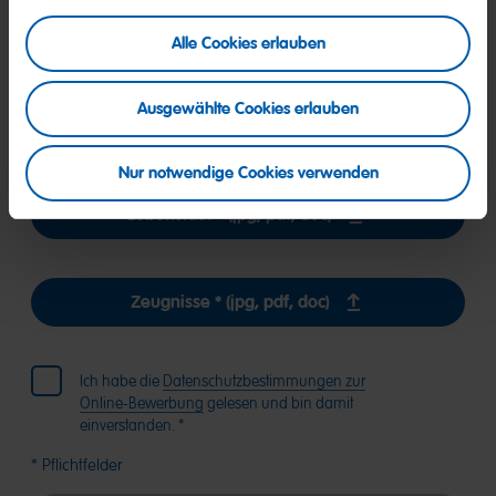
Die Bewerbungsunterlagen können als JPG-, PDF- oder Word-
Alle Cookies erlauben
Dateien mit bis zu 10 MB pro Datei hochgeladen werden.
Ausgewählte Cookies erlauben
Anschreiben (jpg, pdf, doc)
Nur notwendige Cookies verwenden
Lebenslauf * (jpg, pdf, doc)
Zeugnisse * (jpg, pdf, doc)
Ich habe die
Datenschutzbestimmungen zur
Online-Bewerbung
gelesen und bin damit
einverstanden. *
* Pflichtfelder