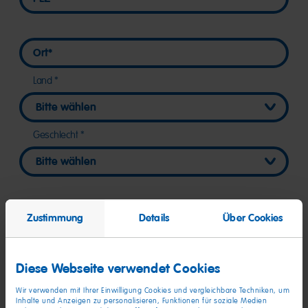
Ort
Ort
Land
Geschlecht
E-Mail
E-Mail
Zustimmung
Details
Über Cookies
Telefon
Diese Webseite verwendet Cookies
Telefon
Wir verwenden mit Ihrer Einwilligung Cookies und vergleichbare Techniken, um
So bin ich auf HARIBO aufmerksam geworden
Inhalte und Anzeigen zu personalisieren, Funktionen für soziale Medien